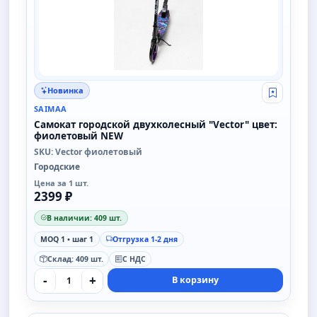
Новинка
Свой опт
SAIMAA
Самокат городской двухколесный "Vector" цвет:
фиолетовый NEW
SKU: Vector фиолетовый
Городские
Цена за 1 шт.
2399 ₽
В наличии: 409 шт.
MOQ 1 • шаг 1
Отгрузка 1-2 дня
Склад: 409 шт.
С НДС
-
+
В корзину