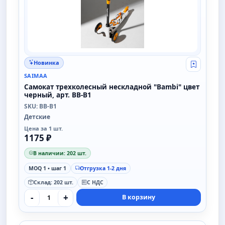
Новинка
Свой опт
SAIMAA
Самокат трехколесный нескладной "Bambi" цвет
черный, арт. BB-B1
SKU: BB-B1
Детские
Цена за 1 шт.
1175 ₽
В наличии: 202 шт.
MOQ 1 • шаг 1
Отгрузка 1-2 дня
Склад: 202 шт.
С НДС
-
+
В корзину