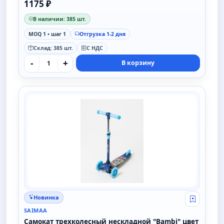
1175 ₽
В наличии: 385 шт.
MOQ 1 • шаг 1
Отгрузка 1-2 дня
Склад: 385 шт.
С НДС
-
+
В корзину
SAIMAA
Новинка
Свой опт
SAIMAA
Самокат трехколесный нескладной "Bambi" цвет