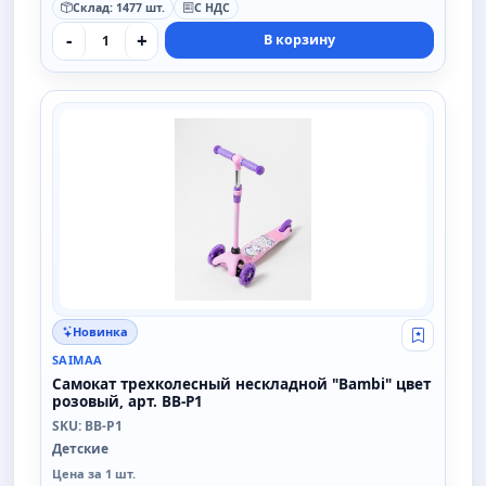
Склад: 1477 шт.
С НДС
-
+
В корзину
SAIMAA
Новинка
Свой опт
SAIMAA
Самокат трехколесный нескладной "Bambi" цвет
розовый, арт. BB-P1
SKU: BB-P1
Детские
Цена за 1 шт.