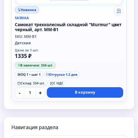
Новинка
Свой опт
SAIMAA
Самокат трехколесный складной "Murmur" цвет
черный, арт. MM-B1
SKU: MM-B1
Детские
Цена за 1 шт.
1335 ₽
В наличии: 334 шт.
MOQ 1 • шаг 1
Отгрузка 1-2 дня
Склад: 334 шт.
С НДС
-
+
В корзину
Навигация раздела