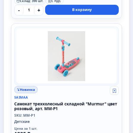
Склад: 390 шт.
С НДС
-
+
В корзину
SAIMAA
Новинка
Свой опт
SAIMAA
Самокат трехколесный складной "Murmur" цвет
розовый, арт. MM-P1
SKU: MM-P1
Детские
Цена за 1 шт.