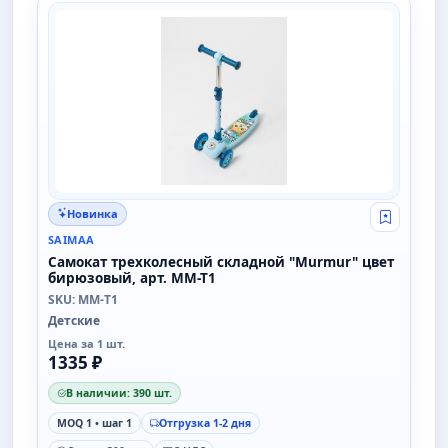
SAIMAA
Новинка
Свой опт
SAIMAA
Самокат трехколесный складной "Murmur" цвет
бирюзовый, арт. MM-T1
SKU: MM-T1
Детские
Цена за 1 шт.
1335 ₽
В наличии: 390 шт.
MOQ 1 • шаг 1
Отгрузка 1-2 дня