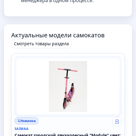
менеджера в одном процессе.
Актуальные модели самокатов
Смотреть товары раздела
SAIMAA
Новинка
Свой опт
SAIMAA
Самокат городской двухколесный "Module" цвет: