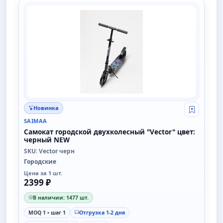
SAIMAA
Новинка
Свой опт
SAIMAA
Самокат городской двухколесный "Vector" цвет:
черный NEW
SKU: Vector черн
Городские
Цена за 1 шт.
2399 ₽
В наличии: 1477 шт.
MOQ 1 • шаг 1
Отгрузка 1-2 дня