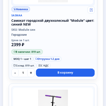
Новинка
Свой опт
SAIMAA
Самокат городской двухколесный "Module" цвет:
синий NEW
SKU: Module син
Городские
Цена за 1 шт.
2399 ₽
В наличии: 819 шт.
MOQ 1 • шаг 1
Отгрузка 1-2 дня
Склад: 819 шт.
С НДС
-
+
В корзину
SAIMAA