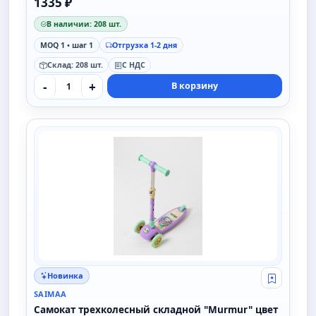
1335 ₽
В наличии: 208 шт.
MOQ 1 • шаг 1
Отгрузка 1-2 дня
Склад: 208 шт.
С НДС
-
+
В корзину
SAIMAA
Новинка
Свой опт
SAIMAA
Самокат трехколесный складной "Murmur" цвет