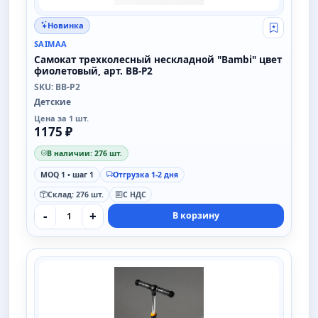
Новинка
Свой опт
SAIMAA
Самокат трехколесный нескладной "Bambi" цвет
фиолетовый, арт. BB-P2
SKU: BB-P2
Детские
Цена за 1 шт.
1175 ₽
В наличии: 276 шт.
MOQ 1 • шаг 1
Отгрузка 1-2 дня
Склад: 276 шт.
С НДС
-
+
В корзину
SAIMAA