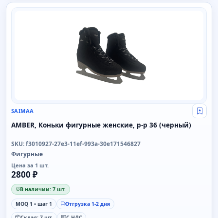
SAIMAA
SAIMAA
Свой
AMBER, Коньки фигурные женские, р-р 36 (черный)
SKU: f3010927-27e3-11ef-993a-30e171546827
Фигурные
Цена за 1 шт.
2800 ₽
В наличии: 7 шт.
MOQ 1 • шаг 1
Отгрузка 1-2 дня
Склад: 7 шт.
С НДС