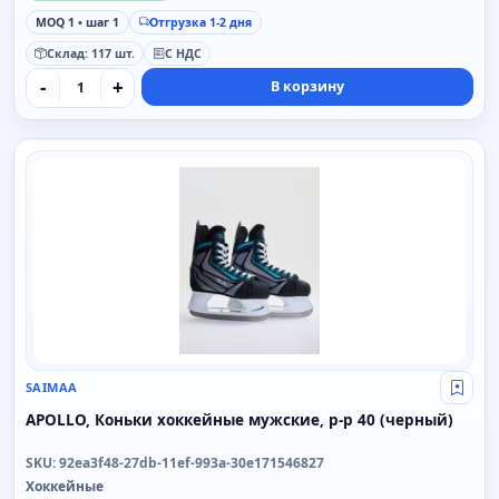
MOQ 1 • шаг 1
Отгрузка 1-2 дня
Склад: 117 шт.
С НДС
-
+
В корзину
SAIMAA
SAIMAA
Свой
APOLLO, Коньки хоккейные мужские, р-р 40 (черный)
SKU: 92ea3f48-27db-11ef-993a-30e171546827
Хоккейные