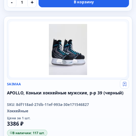
-
+
В корзину
SAIMAA
SAIMAA
Свой
APOLLO, Коньки хоккейные мужские, р-р 39 (черный)
SKU: 8df118ad-27db-11ef-993a-30e171546827
Хоккейные
Цена за 1 шт.
3386 ₽
В наличии: 117 шт.