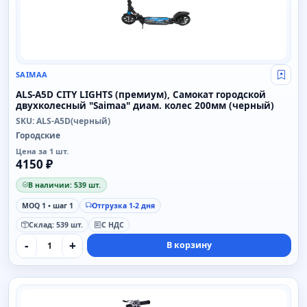
SAIMAA
Свой
ALS-A5D CITY LIGHTS (премиум), Самокат городской
двухколесный "Saimaa" диам. колес 200мм (черный)
SKU: ALS-A5D(черный)
Городские
Цена за 1 шт.
4150 ₽
В наличии: 539 шт.
MOQ 1 • шаг 1
Отгрузка 1-2 дня
Склад: 539 шт.
С НДС
-
+
В корзину
SAIMAA