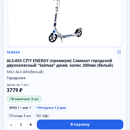
SAIMAA
Свой
ALS-A5S CITY ENERGY (премиум) Самокат городской
двухколесный "Saimaa" диам. колес 200мм (белый)
SKU: ALS-A5S(белый)
Городские
Цена за 1 шт.
3779 ₽
В наличии: 9 шт.
MOQ 1 • шаг 1
Отгрузка 1-2 дня
Склад: 9 шт.
С НДС
-
+
В корзину