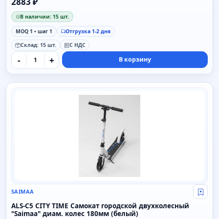
2883 ₽
В наличии: 15 шт.
MOQ 1 • шаг 1
Отгрузка 1-2 дня
Склад: 15 шт.
С НДС
-
+
В корзину
SAIMAA
SAIMAA
Свой
ALS-C5 CITY TIME Самокат городской двухколесный
"Saimaa" диам. колес 180мм (белый)