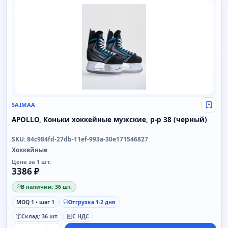
SAIMAA
SAIMAA
Свой
APOLLO, Коньки хоккейные мужские, р-р 38 (черный)
SKU: 84c984fd-27db-11ef-993a-30e171546827
Хоккейные
Цена за 1 шт.
3386 ₽
В наличии: 36 шт.
MOQ 1 • шаг 1
Отгрузка 1-2 дня
Склад: 36 шт.
С НДС