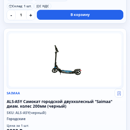
Склад: 1 шт.
С НДС
-
+
В корзину
SAIMAA
SAIMAA
Свой
ALS-A5Y Самокат городской двухколесный "Saimaa"
диам. колес 200мм (черный)
SKU: ALS-A5Y(черный)
Городские
Цена за 1 шт.