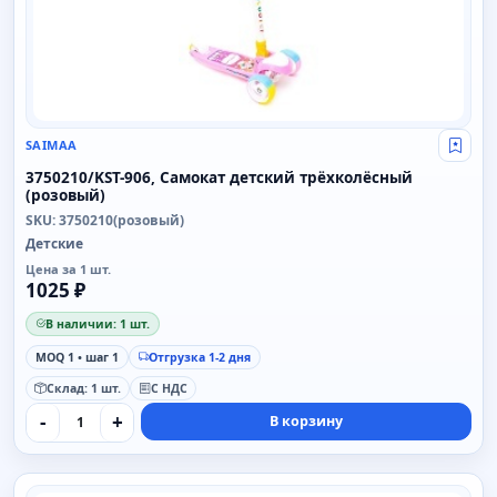
SAIMAA
Свой
3750210/KST-906, Самокат детский трёхколёсный
(розовый)
SKU: 3750210(розовый)
Детские
Цена за 1 шт.
1025 ₽
В наличии: 1 шт.
MOQ 1 • шаг 1
Отгрузка 1-2 дня
Склад: 1 шт.
С НДС
-
+
В корзину
SAIMAA