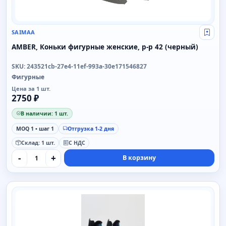
SAIMAA
Свой
AMBER, Коньки фигурные женские, р-р 42 (черный)
SKU: 243521cb-27e4-11ef-993a-30e171546827
Фигурные
Цена за 1 шт.
2750 ₽
В наличии: 1 шт.
MOQ 1 • шаг 1
Отгрузка 1-2 дня
Склад: 1 шт.
С НДС
-
+
В корзину
SAIMAA