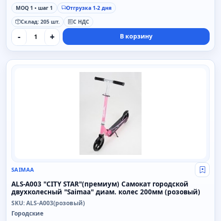
MOQ 1 • шаг 1
Отгрузка 1-2 дня
Склад: 205 шт.
С НДС
-
+
В корзину
SAIMAA
SAIMAA
Свой
ALS-A003 "CITY STAR"(премиум) Самокат городской
двухколесный "Saimaa" диам. колес 200мм (розовый)
SKU: ALS-A003(розовый)
Городские