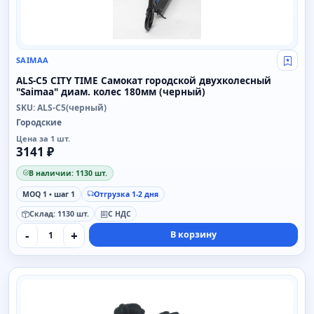
SAIMAA
Свой
ALS-C5 CITY TIME Самокат городской двухколесный
"Saimaa" диам. колес 180мм (черный)
SKU: ALS-C5(черный)
Городские
Цена за 1 шт.
3141 ₽
В наличии: 1130 шт.
MOQ 1 • шаг 1
Отгрузка 1-2 дня
Склад: 1130 шт.
С НДС
-
+
В корзину
SAIMAA