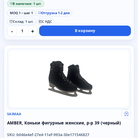
В наличии: 1 шт.
MOQ 1 • шаг 1
Отгрузка 1-2 дня
Склад: 1 шт.
С НДС
-
+
В корзину
SAIMAA
SAIMAA
Свой
AMBER, Коньки фигурные женские, р-р 39 (черный)
SKU: 0d46e4ef-27e4-11ef-993a-30e171546827