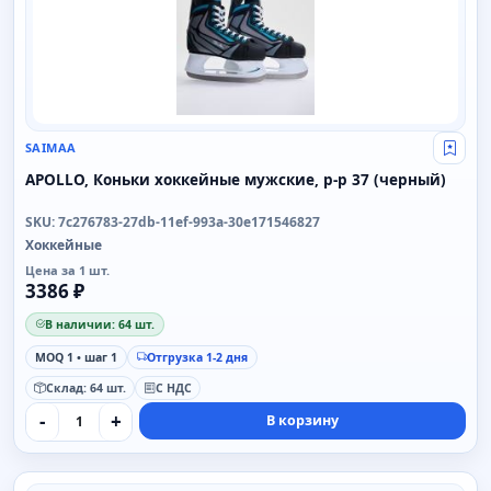
SAIMAA
Свой
APOLLO, Коньки хоккейные мужские, р-р 37 (черный)
SKU: 7c276783-27db-11ef-993a-30e171546827
Хоккейные
Цена за 1 шт.
3386 ₽
В наличии: 64 шт.
MOQ 1 • шаг 1
Отгрузка 1-2 дня
Склад: 64 шт.
С НДС
-
+
В корзину