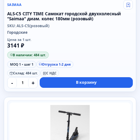
SAIMAA
Свой
ALS-C5 CITY TIME Самокат городской двухколесный
"Saimaa" диам. колес 180мм (розовый)
SKU: ALS-C5(розовый)
Городские
Цена за 1 шт.
3141 ₽
В наличии: 484 шт.
MOQ 1 • шаг 1
Отгрузка 1-2 дня
Склад: 484 шт.
С НДС
-
+
В корзину
SAIMAA