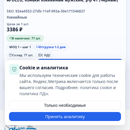
SKU: 92ea4552-27db-11ef-993a-30e171546827
Хоккейные
Цена за 1 шт.
3386 ₽
В наличии: 77 шт.
MOQ 1 • шаг 1
Отгрузка 1-2 дня
Склад: 77 шт.
С НДС
-
+
В корзину
Cookie и аналитика
Мы используем технические cookie для работы
сайта. Яндекс.Метрика включается только после
Назад
1
2
3
...
132
Вперед
вашего согласия. Подробнее:
политика cookie
и
политика ПДн
.
Только необходимые
Принять аналитику