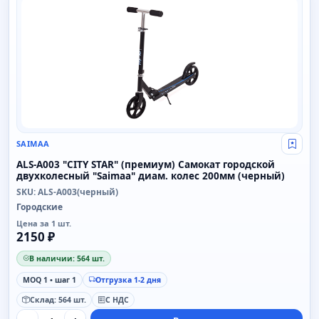
SAIMAA
Свой
ALS-A003 "CITY STAR" (премиум) Самокат городской
двухколесный "Saimaa" диам. колес 200мм (черный)
SKU: ALS-A003(черный)
Городские
Цена за 1 шт.
2150 ₽
В наличии: 564 шт.
MOQ 1 • шаг 1
Отгрузка 1-2 дня
Склад: 564 шт.
С НДС