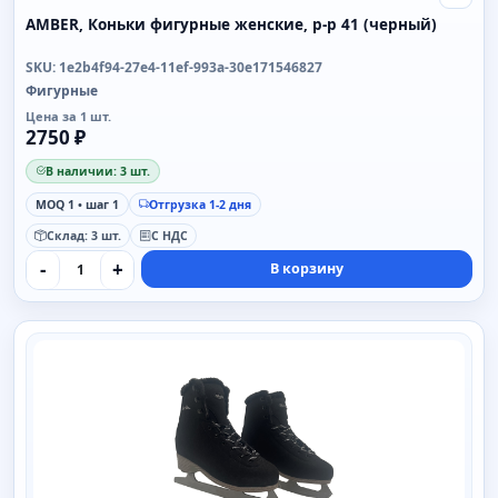
Свой
AMBER, Коньки фигурные женские, р-р 41 (черный)
SKU: 1e2b4f94-27e4-11ef-993a-30e171546827
Фигурные
Цена за 1 шт.
2750 ₽
В наличии: 3 шт.
MOQ 1 • шаг 1
Отгрузка 1-2 дня
Склад: 3 шт.
С НДС
-
+
В корзину
SAIMAA