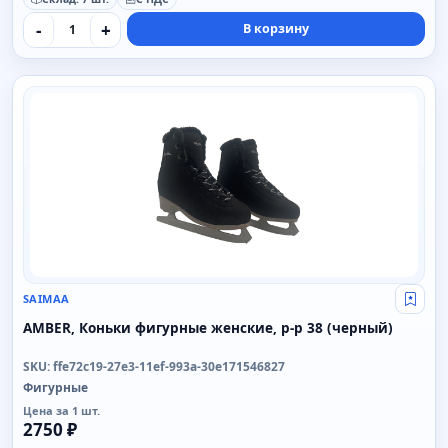
-
+
В корзину
SAIMAA
SAIMAA
Свой
AMBER, Коньки фигурные женские, р-р 38 (черный)
SKU: ffe72c19-27e3-11ef-993a-30e171546827
Фигурные
Цена за 1 шт.
2750 ₽