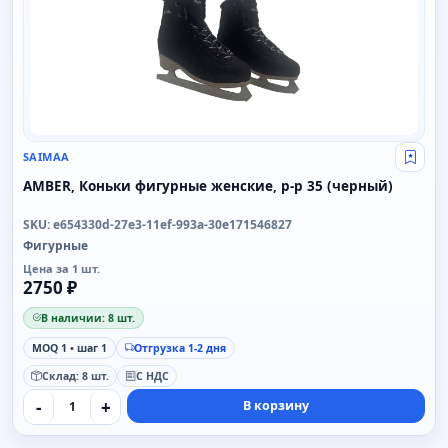
SAIMAA
Свой
AMBER, Коньки фигурные женские, р-р 35 (черный)
SKU: e654330d-27e3-11ef-993a-30e171546827
Фигурные
Цена за 1 шт.
2750 ₽
В наличии: 8 шт.
MOQ 1 • шаг 1
Отгрузка 1-2 дня
Склад: 8 шт.
С НДС
-
+
В корзину