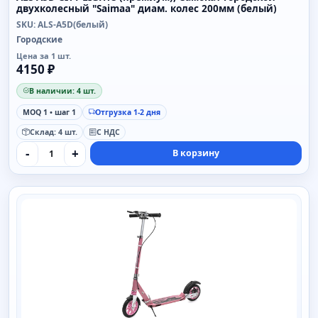
двухколесный "Saimaa" диам. колес 200мм (белый)
SKU: ALS-A5D(белый)
Городские
Цена за 1 шт.
4150 ₽
В наличии: 4 шт.
MOQ 1 • шаг 1
Отгрузка 1-2 дня
Склад: 4 шт.
С НДС
-
+
В корзину
SAIMAA