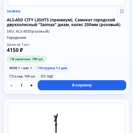
SAIMAA
Свой
ALS-A5D CITY LIGHTS (премиум), Самокат городской
двухколесный "Saimaa" диам. колес 200мм (розовый)
SKU: ALS-A5D(розовый)
Городские
Цена за 1 шт.
4150 ₽
В наличии: 799 шт.
MOQ 1 • шаг 1
Отгрузка 1-2 дня
Склад: 799 шт.
С НДС
-
+
В корзину
SAIMAA