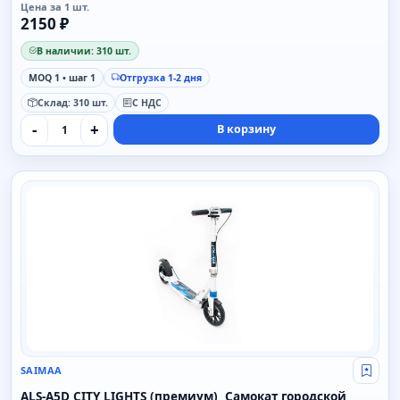
Цена за 1 шт.
2150 ₽
В наличии: 310 шт.
MOQ 1 • шаг 1
Отгрузка 1-2 дня
Склад: 310 шт.
С НДС
-
+
В корзину
SAIMAA
SAIMAA
Свой
ALS-A5D CITY LIGHTS (премиум), Самокат городской