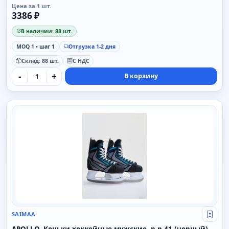
Цена за 1 шт.
3386 ₽
В наличии: 88 шт.
MOQ 1 • шаг 1
Отгрузка 1-2 дня
Склад: 88 шт.
С НДС
-
+
В корзину
SAIMAA
SAIMAA
Свой
APOLLO, Коньки хоккейные мужские, р-р 41 (черный)