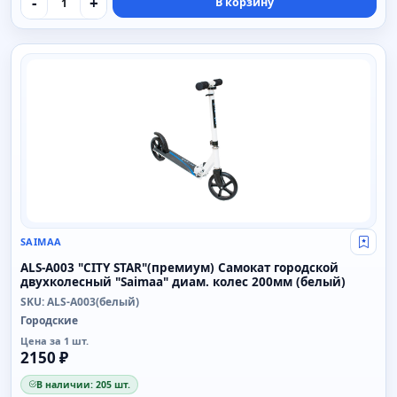
-
+
В корзину
SAIMAA
SAIMAA
Свой
ALS-A003 "CITY STAR"(премиум) Самокат городской
двухколесный "Saimaa" диам. колес 200мм (белый)
SKU: ALS-A003(белый)
Городские
Цена за 1 шт.
2150 ₽
В наличии: 205 шт.