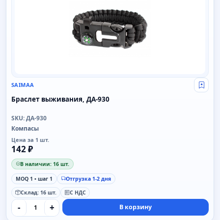
SAIMAA
Свой
Браслет выживания, ДА-930
SKU: ДА-930
Компасы
Цена за 1 шт.
142 ₽
В наличии: 16 шт.
MOQ 1 • шаг 1
Отгрузка 1-2 дня
Склад: 16 шт.
С НДС
-
+
В корзину