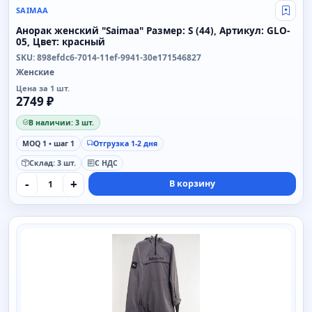
SAIMAA
Свой
Анорак женский "Saimaa" Размер: S (44), Артикул: GLO-
05, Цвет: красный
SKU: 898efdc6-7014-11ef-9941-30e171546827
Женские
Цена за 1 шт.
2749 ₽
В наличии: 3 шт.
MOQ 1 • шаг 1
Отгрузка 1-2 дня
Склад: 3 шт.
С НДС
-
+
В корзину
SAIMAA