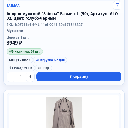
SAIMAA
Свой
Анорак мужской "Saimaa" Размер: L (50), Артикул: GLO-
02, Цвет: голубо-черный
SKU: b26711c1-6f46-11ef-9941-30e171546827
Мужские
Цена за 1 шт.
3949 ₽
В наличии: 39 шт.
MOQ 1 • шаг 1
Отгрузка 1-2 дня
Склад: 39 шт.
С НДС
-
+
В корзину
SAIMAA