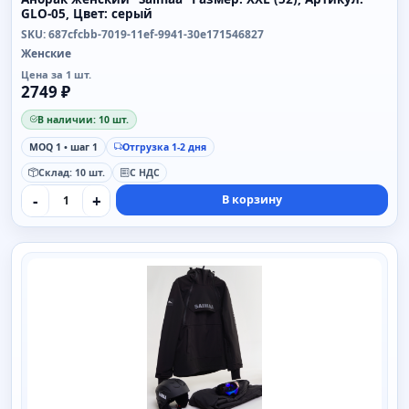
GLO-05, Цвет: серый
SKU: 687cfcbb-7019-11ef-9941-30e171546827
Женские
Цена за 1 шт.
2749 ₽
В наличии: 10 шт.
MOQ 1 • шаг 1
Отгрузка 1-2 дня
Склад: 10 шт.
С НДС
-
+
В корзину
SAIMAA