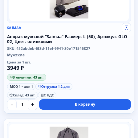
SAIMAA
Свой
Анорак мужской "Saimaa" Размер: L (50), Артикул: GLO-
02, Цвет: оливковый
SKU: 452abdeb-6f3d-11ef-9941-30e171546827
Мужские
Цена за 1 шт.
3949 ₽
В наличии: 43 шт.
MOQ 1 • шаг 1
Отгрузка 1-2 дня
Склад: 43 шт.
С НДС
-
+
В корзину
SAIMAA