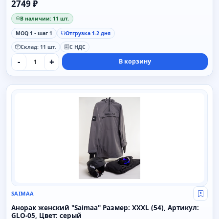
2749 ₽
В наличии: 11 шт.
MOQ 1 • шаг 1
Отгрузка 1-2 дня
Склад: 11 шт.
С НДС
-
+
В корзину
SAIMAA
SAIMAA
Свой
Анорак женский "Saimaa" Размер: XXXL (54), Артикул:
GLO-05, Цвет: серый