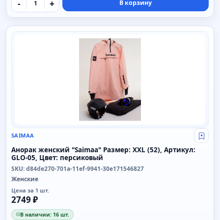
-
+
В корзину
SAIMAA
SAIMAA
Свой
Анорак женский "Saimaa" Размер: XXL (52), Артикул:
GLO-05, Цвет: персиковый
SKU: d84de270-701a-11ef-9941-30e171546827
Женские
Цена за 1 шт.
2749 ₽
В наличии: 16 шт.