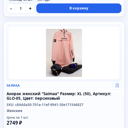
-
+
В корзину
SAIMAA
SAIMAA
Свой
Анорак женский "Saimaa" Размер: XL (50), Артикул:
GLO-05, Цвет: персиковый
SKU: c84dda30-701a-11ef-9941-30e171546827
Женские
Цена за 1 шт.
2749 ₽