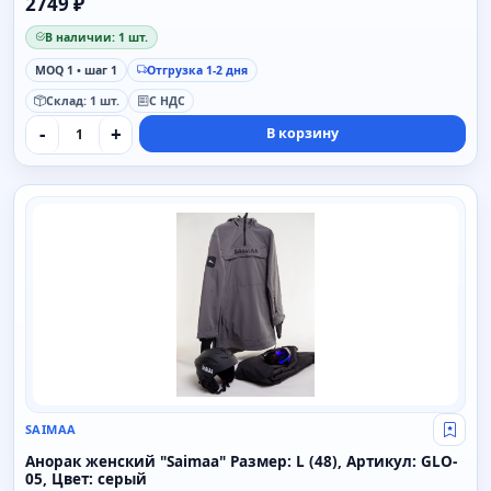
2749 ₽
В наличии: 1 шт.
MOQ 1 • шаг 1
Отгрузка 1-2 дня
Склад: 1 шт.
С НДС
-
+
В корзину
SAIMAA
SAIMAA
Свой
Анорак женский "Saimaa" Размер: L (48), Артикул: GLO-
05, Цвет: серый