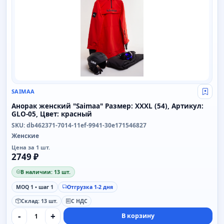
SAIMAA
Свой
Анорак женский "Saimaa" Размер: XXXL (54), Артикул:
GLO-05, Цвет: красный
SKU: db462371-7014-11ef-9941-30e171546827
Женские
Цена за 1 шт.
2749 ₽
В наличии: 13 шт.
MOQ 1 • шаг 1
Отгрузка 1-2 дня
Склад: 13 шт.
С НДС
-
+
В корзину