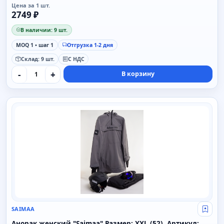
Цена за 1 шт.
2749 ₽
В наличии: 9 шт.
MOQ 1 • шаг 1
Отгрузка 1-2 дня
Склад: 9 шт.
С НДС
-
+
В корзину
SAIMAA
SAIMAA
Свой
Анорак женский "Saimaa" Размер: XXL (52), Артикул: