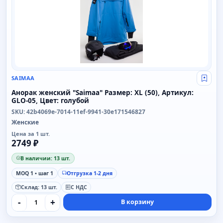
SAIMAA
Свой
Анорак женский "Saimaa" Размер: XL (50), Артикул:
GLO-05, Цвет: голубой
SKU: 42b4069e-7014-11ef-9941-30e171546827
Женские
Цена за 1 шт.
2749 ₽
В наличии: 13 шт.
MOQ 1 • шаг 1
Отгрузка 1-2 дня
Склад: 13 шт.
С НДС
-
+
В корзину