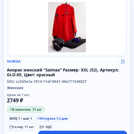
SAIMAA
SAIMAA
Свой
Анорак женский "Saimaa" Размер: XXL (52), Артикул:
GLO-05, Цвет: красный
SKU: cc2d5e1a-7014-11ef-9941-30e171546827
Женские
Цена за 1 шт.
2749 ₽
В наличии: 11 шт.
MOQ 1 • шаг 1
Отгрузка 1-2 дня
Склад: 11 шт.
С НДС