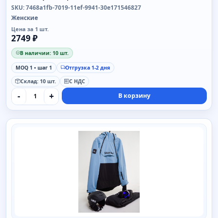
SKU: 7468a1fb-7019-11ef-9941-30e171546827
Женские
Цена за 1 шт.
2749 ₽
В наличии: 10 шт.
MOQ 1 • шаг 1
Отгрузка 1-2 дня
Склад: 10 шт.
С НДС
-
+
В корзину
SAIMAA