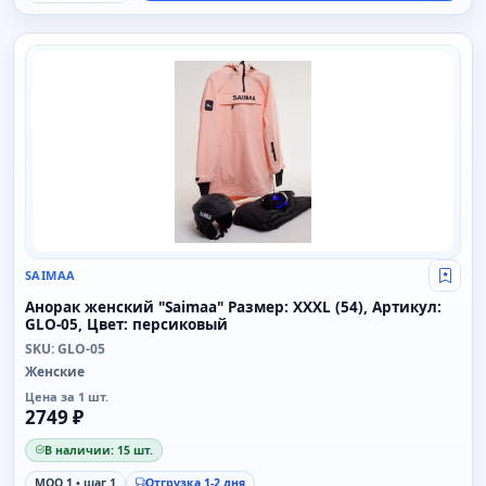
SAIMAA
SAIMAA
Свой
Анорак женский "Saimaa" Размер: XXXL (54), Артикул:
GLO-05, Цвет: персиковый
SKU: GLO-05
Женские
Цена за 1 шт.
2749 ₽
В наличии: 15 шт.
MOQ 1 • шаг 1
Отгрузка 1-2 дня