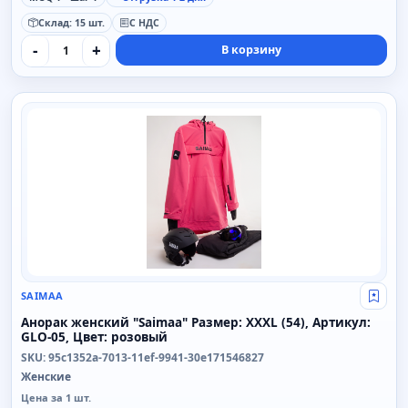
Склад: 15 шт.
С НДС
-
+
В корзину
SAIMAA
SAIMAA
Свой
Анорак женский "Saimaa" Размер: XXXL (54), Артикул:
GLO-05, Цвет: розовый
SKU: 95c1352a-7013-11ef-9941-30e171546827
Женские
Цена за 1 шт.