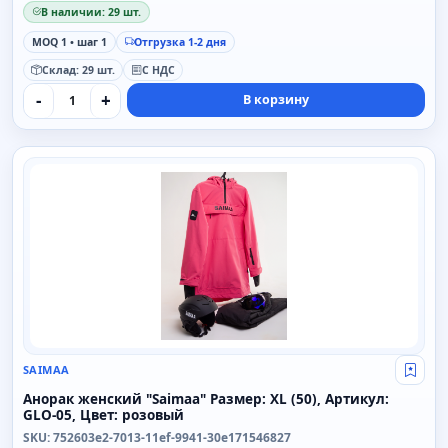
В наличии: 29 шт.
MOQ 1 • шаг 1
Отгрузка 1-2 дня
Склад: 29 шт.
С НДС
-
+
В корзину
SAIMAA
SAIMAA
Свой
Анорак женский "Saimaa" Размер: XL (50), Артикул:
GLO-05, Цвет: розовый
SKU: 752603e2-7013-11ef-9941-30e171546827