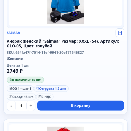
SAIMAA
Свой
Анорак женский "Saimaa" Размер: XXXL (54), Артикул:
GLO-05, Цвет: голубой
SKU: 654fa47f-7014-11ef-9941-30e171546827
Женские
Цена за 1 шт.
2749 ₽
В наличии: 15 шт.
MOQ 1 • шаг 1
Отгрузка 1-2 дня
Склад: 15 шт.
С НДС
-
+
В корзину
SAIMAA