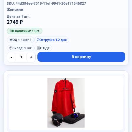
SKU: 44d394ee-7019-11ef-9941-30e171546827
Женские
Цена за 1 шт.
2749 ₽
В наличии: 1 шт.
MOQ 1 • шаг 1
Отгрузка 1-2 дня
Склад: 1 шт.
С НДС
-
+
В корзину
SAIMAA