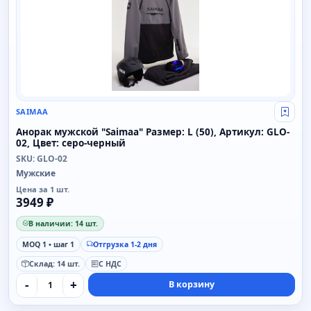
SAIMAA
Свой
Анорак мужской "Saimaa" Размер: L (50), Артикул: GLO-
02, Цвет: серо-черный
SKU: GLO-02
Cookie и аналитика
Мужские
Мы используем технические cookie для работы
Цена за 1 шт.
сайта. Яндекс.Метрика включается только после
3949 ₽
вашего согласия. Подробнее:
политика cookie
и
политика ПДн
.
В наличии: 14 шт.
MOQ 1 • шаг 1
Отгрузка 1-2 дня
Только необходимые
Склад: 14 шт.
С НДС
Принять аналитику
-
+
В корзину