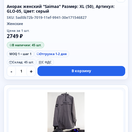
Свой
Анорак женский "Saimaa" Размер: XL (50), Артикул:
GLO-05, Цвет: серый
SKU: 5ad0b72b-7019-11ef-9941-30e171546827
Женские
Цена за 1 шт.
2749 ₽
В наличии: 45 шт.
MOQ 1 • шаг 1
Отгрузка 1-2 дня
Склад: 45 шт.
С НДС
-
+
В корзину
SAIMAA