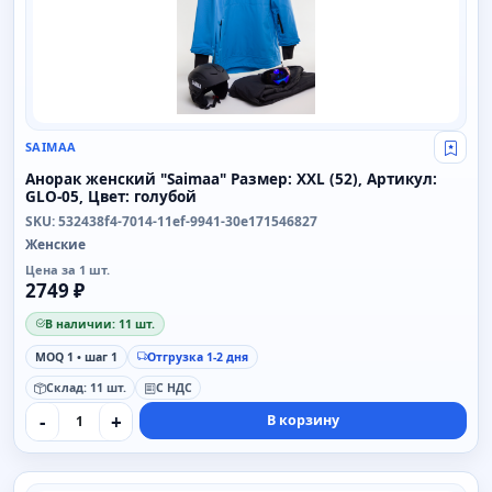
SAIMAA
Свой
Анорак женский "Saimaa" Размер: XXL (52), Артикул:
GLO-05, Цвет: голубой
SKU: 532438f4-7014-11ef-9941-30e171546827
Женские
Цена за 1 шт.
2749 ₽
В наличии: 11 шт.
MOQ 1 • шаг 1
Отгрузка 1-2 дня
Склад: 11 шт.
С НДС
-
+
В корзину