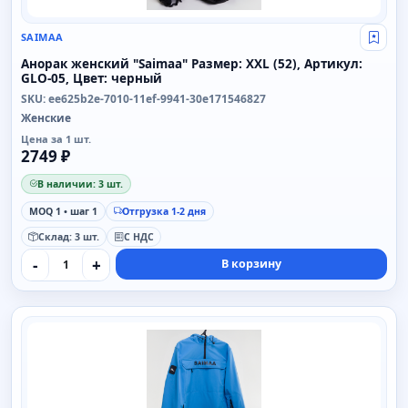
SAIMAA
Свой
Анорак женский "Saimaa" Размер: XXL (52), Артикул:
GLO-05, Цвет: черный
SKU: ee625b2e-7010-11ef-9941-30e171546827
Женские
Цена за 1 шт.
2749 ₽
В наличии: 3 шт.
MOQ 1 • шаг 1
Отгрузка 1-2 дня
Склад: 3 шт.
С НДС
-
+
В корзину
SAIMAA