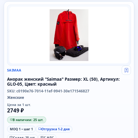
SAIMAA
SAIMAA
Свой
Анорак женский "Saimaa" Размер: XL (50), Артикул:
GLO-05, Цвет: красный
SKU: c0190e76-7014-11ef-9941-30e171546827
Женские
Цена за 1 шт.
2749 ₽
В наличии: 25 шт.
MOQ 1 • шаг 1
Отгрузка 1-2 дня
Склад: 25 шт.
С НДС