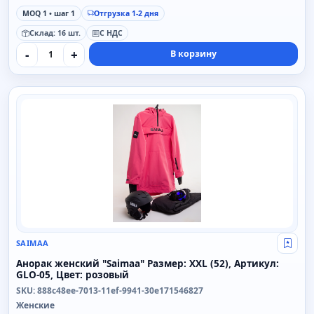
MOQ 1 • шаг 1
Отгрузка 1-2 дня
Склад: 16 шт.
С НДС
-
+
В корзину
SAIMAA
SAIMAA
Свой
Анорак женский "Saimaa" Размер: XXL (52), Артикул:
GLO-05, Цвет: розовый
SKU: 888c48ee-7013-11ef-9941-30e171546827
Женские