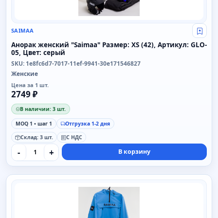
SAIMAA
Свой
Анорак женский "Saimaa" Размер: XS (42), Артикул: GLO-
05, Цвет: серый
SKU: 1e8fc6d7-7017-11ef-9941-30e171546827
Женские
Цена за 1 шт.
2749 ₽
В наличии: 3 шт.
MOQ 1 • шаг 1
Отгрузка 1-2 дня
Склад: 3 шт.
С НДС
-
+
В корзину
SAIMAA