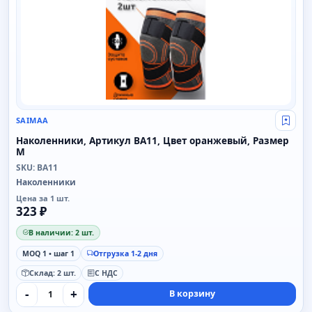
SAIMAA
Свой
Наколенники, Артикул BA11, Цвет оранжевый, Размер
M
SKU: BA11
Наколенники
Цена за 1 шт.
323 ₽
В наличии: 2 шт.
MOQ 1 • шаг 1
Отгрузка 1-2 дня
Склад: 2 шт.
С НДС
-
+
В корзину