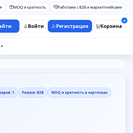
я
MOQ и кратность
Работаем с B2B и маркетплейсами
0
айти
Войти
Регистрация
Корзина
варов: 1
Режим: B2B
MOQ и кратность в карточках