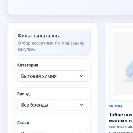
SAIMAA
Фильтры каталога
Отбор ассортимента под задачу
закупки.
Категория
Бренд
SAIMAA
Таблетки
машин в п
Склад
бесфосфат
SKU: 892da548