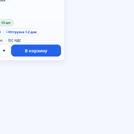
мия
 13 шт.
1
Отгрузка 1-2 дня
т.
С НДС
+
В корзину