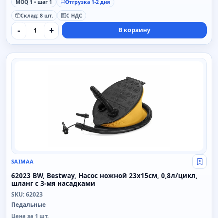
MOQ 1 • шаг 1
Отгрузка 1-2 дня
Склад: 8 шт.
С НДС
-
+
В корзину
SAIMAA
SAIMAA
Свой
62023 BW, Bestway, Насос ножной 23х15см, 0,8л/цикл,
шланг с 3-мя насадками
SKU: 62023
Педальные
Цена за 1 шт.