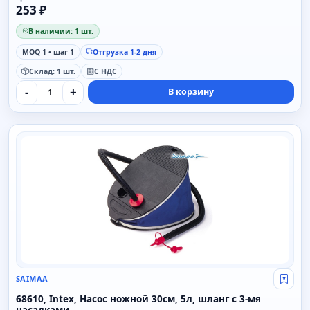
253 ₽
В наличии: 1 шт.
MOQ 1 • шаг 1
Отгрузка 1-2 дня
Склад: 1 шт.
С НДС
-
+
В корзину
SAIMAA
SAIMAA
Свой
68610, Intex, Насос ножной 30см, 5л, шланг с 3-мя
насадками