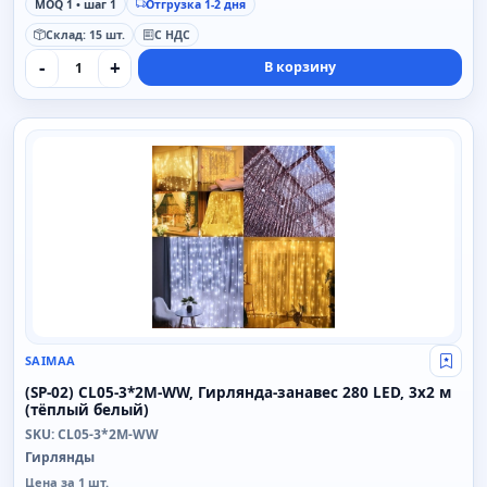
MOQ 1 • шаг 1
Отгрузка 1-2 дня
Склад: 15 шт.
С НДС
-
+
В корзину
SAIMAA
SAIMAA
Свой
(SP-02) CL05-3*2M-WW, Гирлянда-занавес 280 LED, 3x2 м
(тёплый белый)
SKU: CL05-3*2M-WW
Гирлянды
Цена за 1 шт.