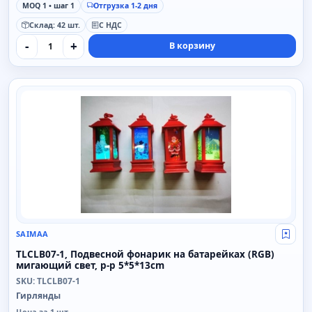
MOQ 1 • шаг 1
Отгрузка 1-2 дня
Склад: 42 шт.
С НДС
-
+
В корзину
SAIMAA
SAIMAA
Свой
TLCLB07-1, Подвесной фонарик на батарейках (RGB)
мигающий свет, р-р 5*5*13cm
SKU: TLCLB07-1
Гирлянды
Цена за 1 шт.