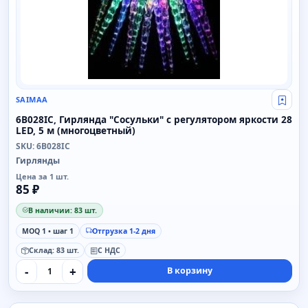
SAIMAA
Свой
6B028IC, Гирлянда "Сосульки" с регулятором яркости 28
LED, 5 м (многоцветный)
SKU: 6B028IC
Гирлянды
Цена за 1 шт.
85 ₽
В наличии: 83 шт.
MOQ 1 • шаг 1
Отгрузка 1-2 дня
Склад: 83 шт.
С НДС
-
+
В корзину