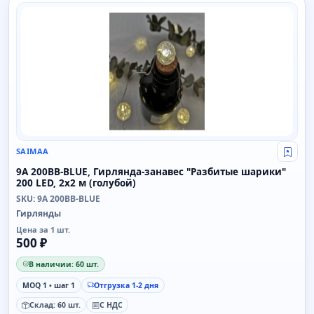
SAIMAA
SAIMAA
Свой
9A 200BB-BLUE, Гирлянда-занавес "Разбитые шарики"
200 LED, 2x2 м (голубой)
SKU: 9A 200BB-BLUE
Гирлянды
Цена за 1 шт.
500 ₽
В наличии: 60 шт.
MOQ 1 • шаг 1
Отгрузка 1-2 дня
Склад: 60 шт.
С НДС