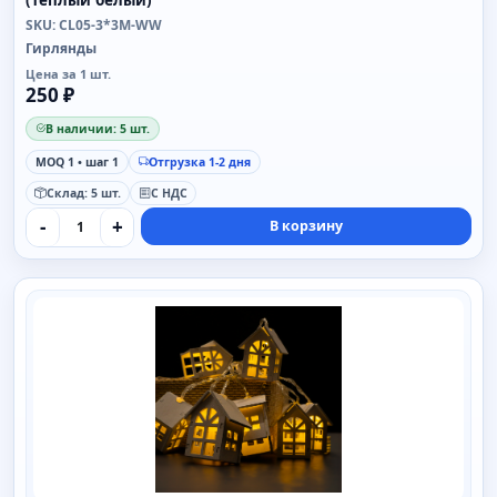
SKU: CL05-3*3M-WW
Гирлянды
Цена за 1 шт.
250 ₽
В наличии: 5 шт.
MOQ 1 • шаг 1
Отгрузка 1-2 дня
Склад: 5 шт.
С НДС
-
+
В корзину
SAIMAA