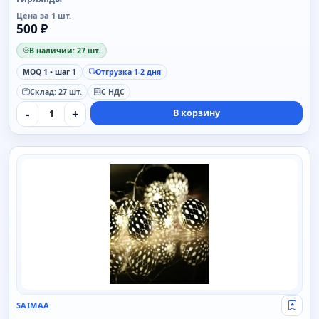
Цена за 1 шт.
500 ₽
В наличии: 27 шт.
MOQ 1 • шаг 1
Отгрузка 1-2 дня
Склад: 27 шт.
С НДС
-
+
В корзину
SAIMAA
SAIMAA
Свой