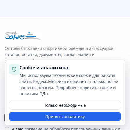
Оптовые поставки спортивной одежды и аксессуаров:
каталог, остатки, документы, согласования и
персональный менеджер.
Cookie и аналитика
Быстрые отгрузки
Доставка по РФ
Мы используем технические cookie для работы
B2B-витрина и кабинет
сайта. Яндекс.Метрика включается только после
вашего согласия. Подробнее:
политика cookie
и
политика ПДн
.
Получать обновления прайса
Только необходимые
Принять аналитику
Подписаться
Я даю
согласие на обработку персональных данных
и