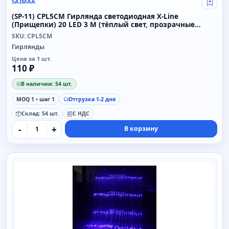
SAIMAA
Свой
(SP-11) CPL5CM Гирлянда светодиодная X-Line
(Прищепки) 20 LED 3 M (тёплый свет, прозрачные
клипсы)
SKU: CPL5CM
Гирлянды
Цена за 1 шт.
110 ₽
В наличии: 54 шт.
MOQ 1 • шаг 1
Отгрузка 1-2 дня
Склад: 54 шт.
С НДС
-
+
В корзину
SAIMAA