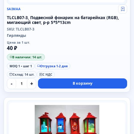
SAIMAA
Свой
TLCLB07-3, Подвесной фонарик на батарейках (RGB),
мигающий свет, р-р 5*5*13cm
SKU: TLCLB07-3
Гирлянды
Цена за 1 шт.
40 ₽
В наличии: 14 шт.
MOQ 1 • шаг 1
Отгрузка 1-2 дня
Склад: 14 шт.
С НДС
-
+
В корзину
SAIMAA