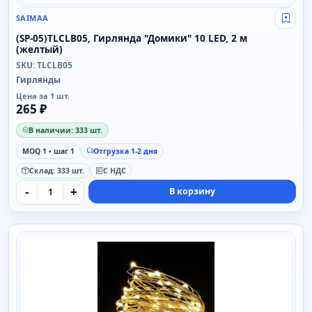
SAIMAA
Свой
(SP-05)TLCLB05, Гирлянда "Домики" 10 LED, 2 м
(желтый)
SKU: TLCLB05
Гирлянды
Цена за 1 шт.
265 ₽
В наличии: 333 шт.
MOQ 1 • шаг 1
Отгрузка 1-2 дня
Склад: 333 шт.
С НДС
-
+
В корзину
SAIMAA