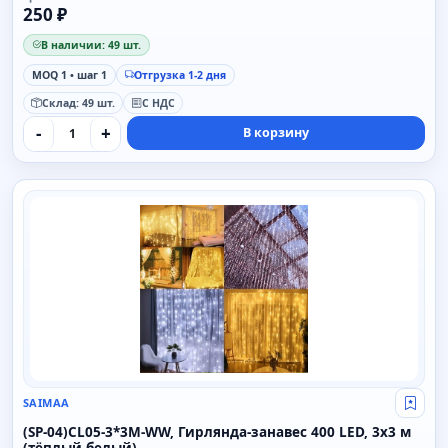
250 ₽
В наличии: 49 шт.
MOQ 1 • шаг 1
Отгрузка 1-2 дня
Склад: 49 шт.
С НДС
-
+
В корзину
SAIMAA
SAIMAA
Свой
(SP-04)CL05-3*3M-WW, Гирлянда-занавес 400 LED, 3x3 м
(тёплый белый)