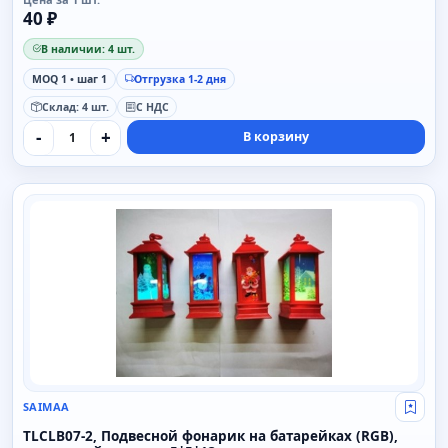
40 ₽
В наличии: 4 шт.
MOQ 1 • шаг 1
Отгрузка 1-2 дня
Склад: 4 шт.
С НДС
-
+
В корзину
SAIMAA
SAIMAA
Свой
TLCLB07-2, Подвесной фонарик на батарейках (RGB),