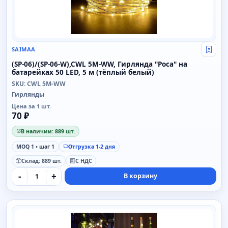
SAIMAA
Свой
(SP-06)/(SP-06-W),CWL 5M-WW, Гирлянда "Роса" на
батарейках 50 LED, 5 м (тёплый белый)
SKU: CWL 5M-WW
Гирлянды
Цена за 1 шт.
70 ₽
В наличии: 889 шт.
MOQ 1 • шаг 1
Отгрузка 1-2 дня
Склад: 889 шт.
С НДС
-
+
В корзину
SAIMAA