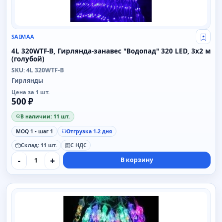
SAIMAA
Свой
4L 320WTF-B, Гирлянда-занавес "Водопад" 320 LED, 3x2 м
(голубой)
SKU: 4L 320WTF-B
Гирлянды
Цена за 1 шт.
500 ₽
В наличии: 11 шт.
MOQ 1 • шаг 1
Отгрузка 1-2 дня
Склад: 11 шт.
С НДС
-
+
В корзину
SAIMAA