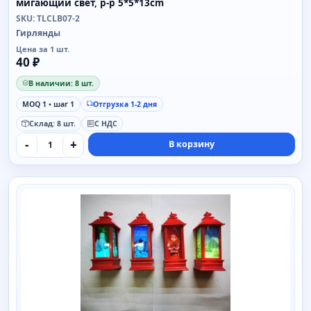
мигающий свет, р-р 5*5*13cm
SKU: TLCLB07-2
Гирлянды
Цена за 1 шт.
40 ₽
В наличии: 8 шт.
MOQ 1 • шаг 1
Отгрузка 1-2 дня
Склад: 8 шт.
С НДС
-
+
В корзину
SAIMAA