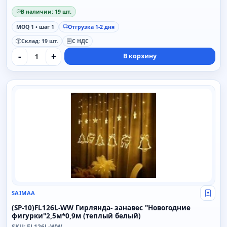
В наличии: 19 шт.
MOQ 1 • шаг 1
Отгрузка 1-2 дня
Склад: 19 шт.
С НДС
-
+
В корзину
SAIMAA
SAIMAA
Свой
(SP-10)FL126L-WW Гирлянда- занавес "Новогодние
фигурки"2,5м*0,9м (теплый белый)
SKU: FL126L-WW