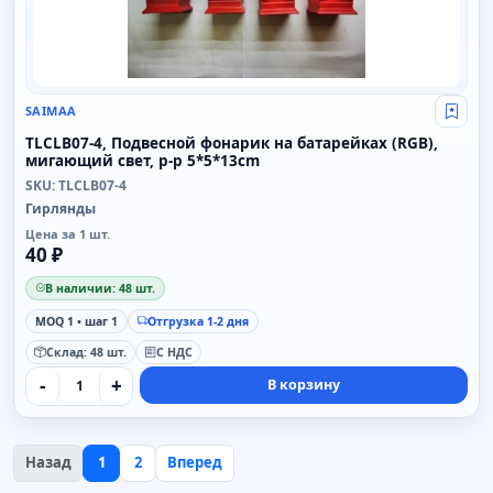
SAIMAA
Свой
TLCLB07-4, Подвесной фонарик на батарейках (RGB),
мигающий свет, р-р 5*5*13cm
SKU: TLCLB07-4
Гирлянды
Цена за 1 шт.
40 ₽
В наличии: 48 шт.
MOQ 1 • шаг 1
Отгрузка 1-2 дня
Склад: 48 шт.
С НДС
-
+
В корзину
Назад
1
2
Вперед