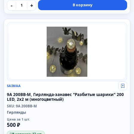
-
+
В корзину
SAIMAA
SAIMAA
Свой
9A 200BB-M, Гирлянда-занавес "Разбитые шарики" 200
LED, 2x2 м (многоцветный)
SKU: 9A 200BB-M
Гирлянды
Цена за 1 шт.
500 ₽