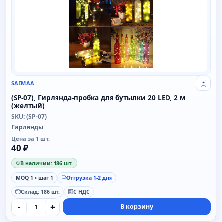
SAIMAA
Свой
(SP-07), Гирлянда-пробка для бутылки 20 LED, 2 м
(желтый)
SKU: (SP-07)
Гирлянды
Цена за 1 шт.
40 ₽
В наличии: 186 шт.
MOQ 1 • шаг 1
Отгрузка 1-2 дня
Склад: 186 шт.
С НДС
-
+
В корзину