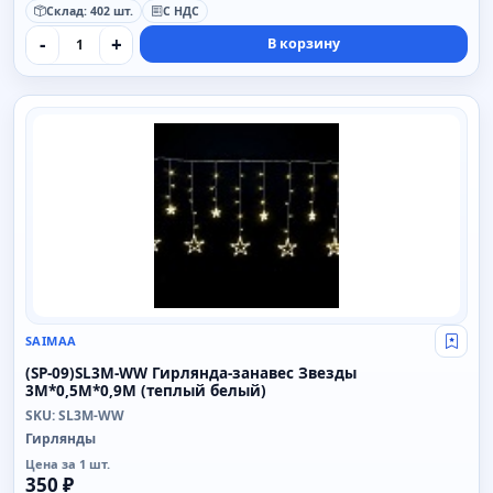
Склад: 402 шт.
С НДС
-
+
В корзину
SAIMAA
SAIMAA
Свой
(SP-09)SL3M-WW Гирлянда-занавес Звезды
3M*0,5M*0,9M (теплый белый)
SKU: SL3M-WW
Гирлянды
Цена за 1 шт.
350 ₽