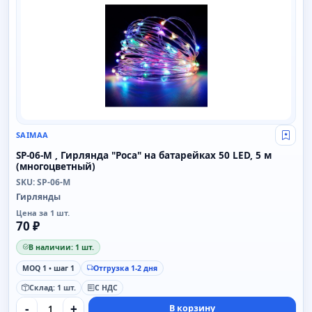
SAIMAA
Свой
SP-06-M , Гирлянда "Роса" на батарейках 50 LED, 5 м
(многоцветный)
SKU: SP-06-M
Гирлянды
Цена за 1 шт.
70 ₽
В наличии: 1 шт.
MOQ 1 • шаг 1
Отгрузка 1-2 дня
Склад: 1 шт.
С НДС
-
+
В корзину