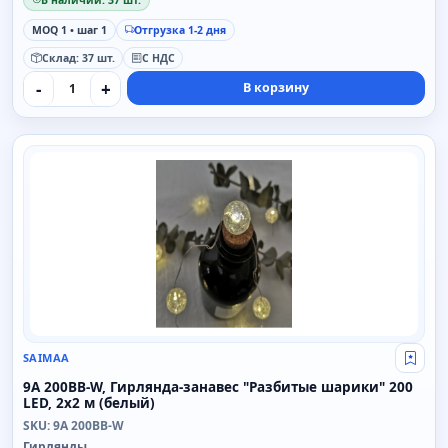
В наличии: 37 шт.
MOQ 1 • шаг 1
Отгрузка 1-2 дня
Склад: 37 шт.
С НДС
-
+
В корзину
SAIMAA
SAIMAA
Свой
9A 200BB-W, Гирлянда-занавес "Разбитые шарики" 200
LED, 2x2 м (белый)
SKU: 9A 200BB-W
Гирлянды