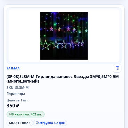
SAIMAA
SAIMAA
Свой
(SP-08)SL3M-M Гирлянда-занавес Звезды 3M*0,5M*0,9M
(многоцветный)
SKU: SL3M-M
Гирлянды
Цена за 1 шт.
350 ₽
В наличии: 402 шт.
MOQ 1 • шаг 1
Отгрузка 1-2 дня