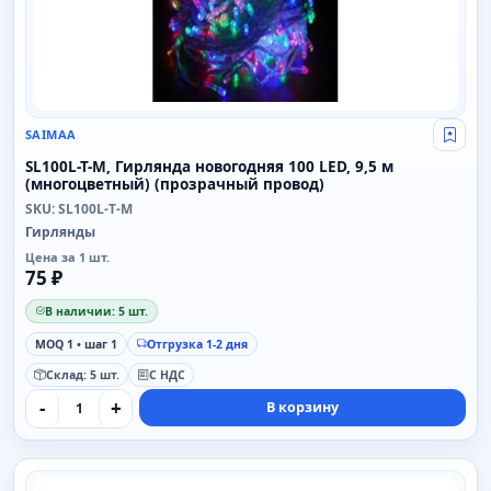
SAIMAA
Свой
SL100L-T-M, Гирлянда новогодняя 100 LED, 9,5 м
(многоцветный) (прозрачный провод)
SKU: SL100L-T-M
Гирлянды
Цена за 1 шт.
75 ₽
В наличии: 5 шт.
MOQ 1 • шаг 1
Отгрузка 1-2 дня
Склад: 5 шт.
С НДС
-
+
В корзину
SAIMAA