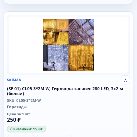
SAIMAA
SAIMAA
Свой
(SP-01) CL05-3*2M-W, Гирлянда-занавес 280 LED, 3x2 м
(белый)
SKU: CL05-3*2M-W
Гирлянды
Цена за 1 шт.
250 ₽
В наличии: 15 шт.