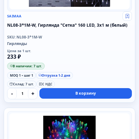
SAIMAA
Свой
NL08-3*1M-W, Гирлянда "Сетка" 160 LED, 3x1 м (белый)
SKU: NL08-3*1M-W
Гирлянды
Цена за 1 шт.
233 ₽
В наличии: 7 шт.
MOQ 1 • шаг 1
Отгрузка 1-2 дня
Склад: 7 шт.
С НДС
-
+
В корзину
SAIMAA