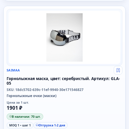
SAIMAA
SAIMAA
Свой
Горнолыжная маска, цвет: серебристый. Артикул: GLA-
05
SKU: 18dc5702-639c-11ef-9940-30e171546827
Горнолыжные очки (маски)
Цена за 1 шт.
1901 ₽
В наличии: 70 шт.
MOQ 1 • шаг 1
Отгрузка 1-2 дня