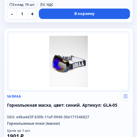
Склад: 70 шт.
С НДС
-
+
В корзину
SAIMAA
SAIMAA
Свой
Горнолыжная маска, цвет: синий. Артикул: GLA-05
SKU: e4ba4d3f-639b-11ef-9940-30e171546827
Горнолыжные очки (маски)
Цена за 1 шт.
1901 ₽