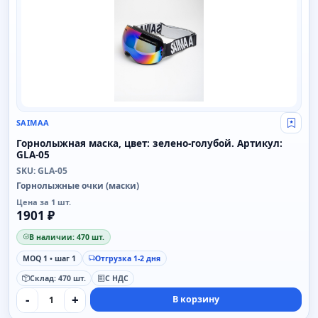
SAIMAA
Свой
Горнолыжная маска, цвет: зелено-голубой. Артикул:
GLA-05
SKU: GLA-05
Горнолыжные очки (маски)
Цена за 1 шт.
1901 ₽
В наличии: 470 шт.
MOQ 1 • шаг 1
Отгрузка 1-2 дня
Склад: 470 шт.
С НДС
-
+
В корзину