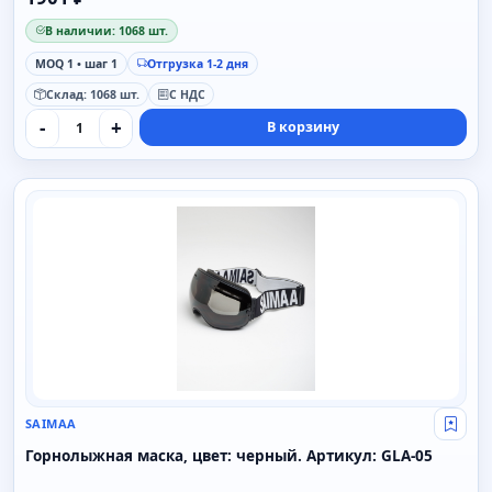
В наличии: 1068 шт.
MOQ 1 • шаг 1
Отгрузка 1-2 дня
Склад: 1068 шт.
С НДС
-
+
В корзину
SAIMAA
SAIMAA
Свой
Горнолыжная маска, цвет: черный. Артикул: GLA-05