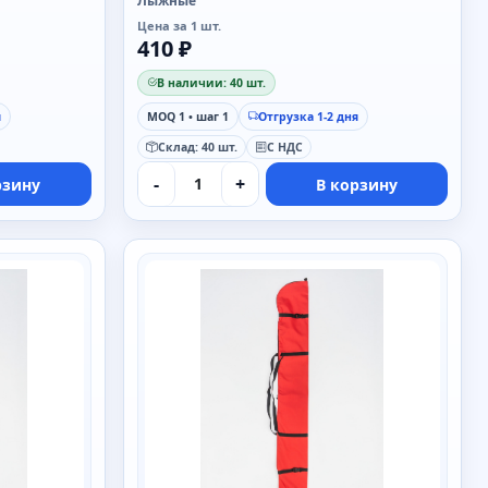
Лыжные
Цена за 1 шт.
410 ₽
В наличии: 40 шт.
я
MOQ 1 • шаг 1
Отгрузка 1-2 дня
Склад: 40 шт.
С НДС
-
+
рзину
В корзину
SAIMAA