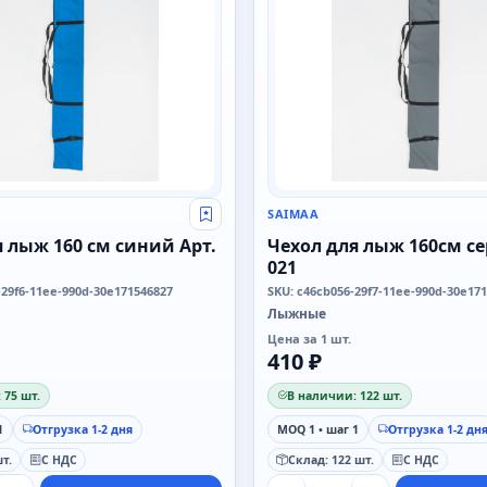
SAIMAA
Свой оптовый прайс
я лыж 160 см синий Арт.
Чехол для лыж 160см се
021
-29f6-11ee-990d-30e171546827
SKU: c46cb056-29f7-11ee-990d-30e17
Лыжные
Цена за 1 шт.
410 ₽
 75 шт.
В наличии: 122 шт.
1
Отгрузка 1-2 дня
MOQ 1 • шаг 1
Отгрузка 1-2 дн
т.
С НДС
Склад: 122 шт.
С НДС