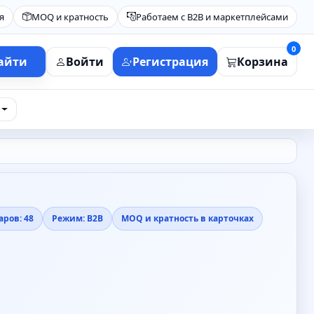
я
MOQ и кратность
Работаем с B2B и маркетплейсами
0
айти
Войти
Регистрация
Корзина
аров: 48
Режим: B2B
MOQ и кратность в карточках