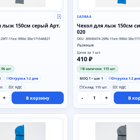
SAIMAA
Свой оптовый прайс
я лыж 150см серый Арт.
Чехол для лыж 150см с
020
-29f7-11ee-990d-30e171546827
SKU: 30949474-29f6-11ee-990d-30e17
Лыжные
Цена за 1 шт.
410 ₽
 96 шт.
В наличии: 115 шт.
1
Отгрузка 1-2 дня
MOQ 1 • шаг 1
Отгрузка 1-2 дн
т.
С НДС
Склад: 115 шт.
С НДС
+
-
+
В корзину
В ко
SAIMAA