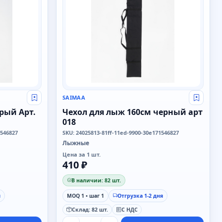
SAIMAA
Свой оптовый прайс
Свой о
рый Арт.
Чехол для лыж 160см черный арт
018
1546827
SKU: 24025813-81ff-11ed-9900-30e171546827
Лыжные
Цена за 1 шт.
410 ₽
В наличии: 82 шт.
я
MOQ 1 • шаг 1
Отгрузка 1-2 дня
Склад: 82 шт.
С НДС