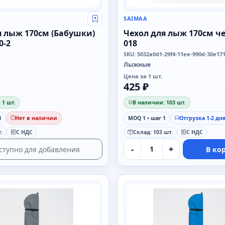
SAIMAA
Свой оптовый прайс
я лыж 170см (Бабушки)
Чехол для лыж 170см ч
0-2
018
SKU: 5032a0d1-29f4-11ee-990d-30e17
Лыжные
Цена за 1 шт.
425 ₽
 1 шт.
В наличии: 103 шт.
1
Нет в наличии
MOQ 1 • шаг 1
Отгрузка 1-2 дн
.
С НДС
Склад: 103 шт.
С НДС
-
+
ступно для добавления
В ко
SAIMAA