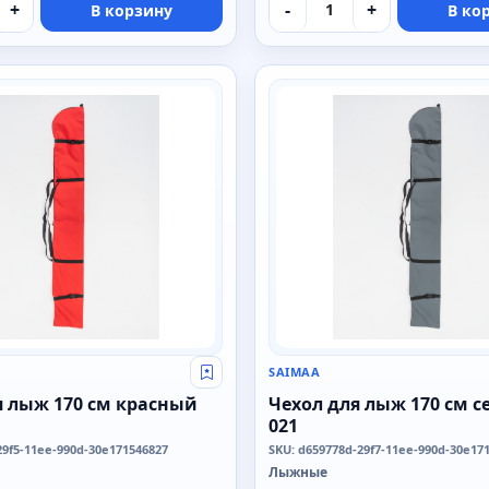
+
-
+
В корзину
В ко
SAIMAA
SAIMAA
Свой оптовый прайс
я лыж 170 см красный
Чехол для лыж 170 см с
021
29f5-11ee-990d-30e171546827
SKU: d659778d-29f7-11ee-990d-30e17
Лыжные