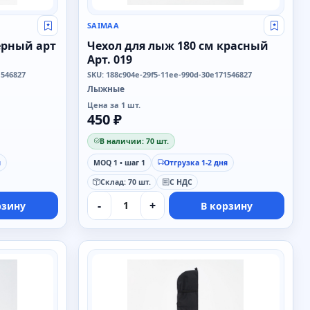
SAIMAA
Свой оптовый прайс
Свой о
ерный арт
Чехол для лыж 180 см красный
Арт. 019
1546827
SKU: 188c904e-29f5-11ee-990d-30e171546827
Лыжные
Цена за 1 шт.
450 ₽
В наличии: 70 шт.
я
MOQ 1 • шаг 1
Отгрузка 1-2 дня
Склад: 70 шт.
С НДС
-
+
рзину
В корзину
SAIMAA