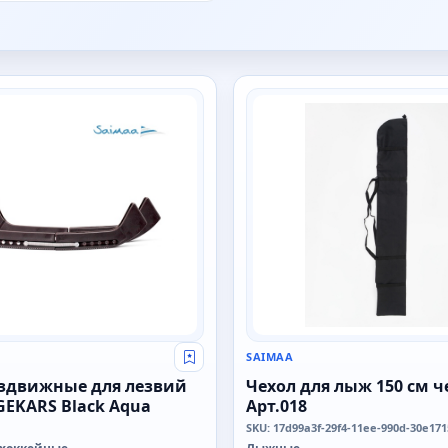
SAIMAA
SAIMAA
Свой оптовый прайс
здвижные для лезвий
Чехол для лыж 150 см 
GEKARS Black Aqua
Арт.018
SKU: 17d99a3f-29f4-11ee-990d-30e17