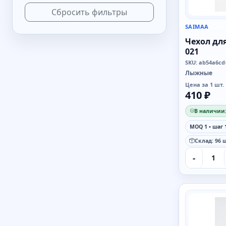
Сбросить фильтры
SAIMAA
Чехол дл
021
SKU: ab54a6cd
Лыжные
Цена за 1 шт.
410 ₽
В наличии:
MOQ 1 • шаг 
Склад: 96 ш
-
SAIMAA