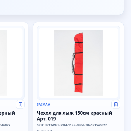
SAIMAA
SAIMAA
Свой оптовый прайс
Свой о
черный
Чехол для лыж 150см красный
Арт. 019
1546827
SKU: d713d9c9-29f4-11ee-990d-30e171546827