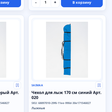
-
+
рзину
В корзину
SAIMAA
SAIMAA
Свой оптовый прайс
Свой о
ерый Арт.
Чехол для лыж 170 см синий Арт.
020
1546827
SKU: 68897010-29f6-11ee-990d-30e171546827
Лыжные