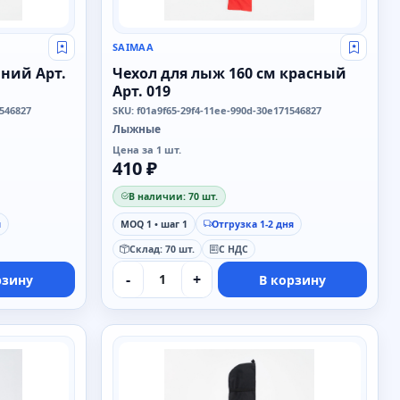
SAIMAA
Свой оптовый прайс
Свой о
иний Арт.
Чехол для лыж 160 см красный
Арт. 019
1546827
SKU: f01a9f65-29f4-11ee-990d-30e171546827
Лыжные
Цена за 1 шт.
410 ₽
В наличии: 70 шт.
я
MOQ 1 • шаг 1
Отгрузка 1-2 дня
Склад: 70 шт.
С НДС
-
+
рзину
В корзину
SAIMAA