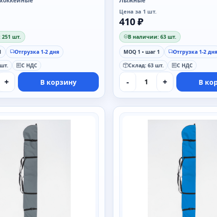
 хоккейные
Лыжные
Цена за 1 шт.
410 ₽
 251 шт.
В наличии: 63 шт.
1
Отгрузка 1-2 дня
MOQ 1 • шаг 1
Отгрузка 1-2 дн
 шт.
С НДС
Склад: 63 шт.
С НДС
+
-
+
В корзину
В ко
SAIMAA