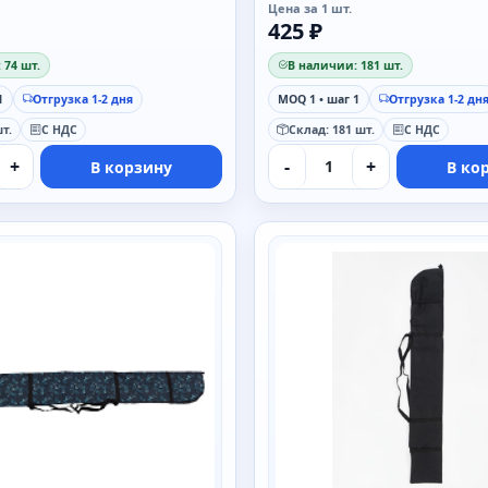
Цена за 1 шт.
425 ₽
 74 шт.
В наличии: 181 шт.
1
Отгрузка 1-2 дня
MOQ 1 • шаг 1
Отгрузка 1-2 дн
т.
С НДС
Склад: 181 шт.
С НДС
+
-
+
В корзину
В ко
SAIMAA