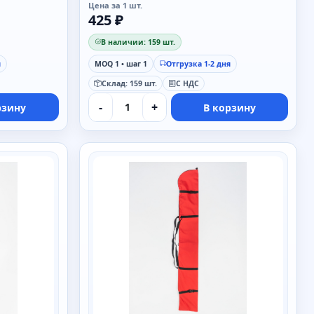
Цена за 1 шт.
425 ₽
В наличии: 159 шт.
я
MOQ 1 • шаг 1
Отгрузка 1-2 дня
Склад: 159 шт.
С НДС
-
+
рзину
В корзину
SAIMAA