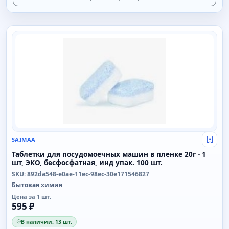
SAIMAA
SAIMAA
Свой
Таблетки для посудомоечных машин в пленке 20г - 1
шт, ЭКО, бесфосфатная, инд упак. 100 шт.
SKU: 892da548-e0ae-11ec-98ec-30e171546827
Бытовая химия
Цена за 1 шт.
595 ₽
В наличии: 13 шт.