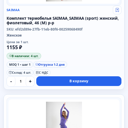
SAIMAA
Свой
Комплект термобелья SAIMAA_SAIMAA (sport) женский,
фиолетовый, 46 (M) р-р
SKU: efd2d89e-27fb-11eb-80f6-00259068490f
Женское
Цена за 1 шт.
1155 ₽
В наличии: 4 шт.
MOQ 1 • шаг 1
Отгрузка 1-2 дня
Склад: 4 шт.
С НДС
-
+
В корзину
SAIMAA