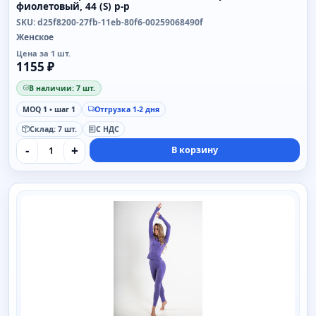
фиолетовый, 44 (S) р-р
SKU: d25f8200-27fb-11eb-80f6-00259068490f
Женское
Цена за 1 шт.
1155 ₽
В наличии: 7 шт.
MOQ 1 • шаг 1
Отгрузка 1-2 дня
Склад: 7 шт.
С НДС
-
+
В корзину
SAIMAA