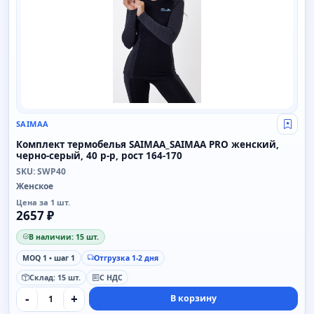
SAIMAA
Свой
Комплект термобелья SAIMAA_SAIMAA PRO женский,
черно-серый, 40 р-р, рост 164-170
SKU: SWP40
Женское
Цена за 1 шт.
2657 ₽
В наличии: 15 шт.
MOQ 1 • шаг 1
Отгрузка 1-2 дня
Склад: 15 шт.
С НДС
-
+
В корзину