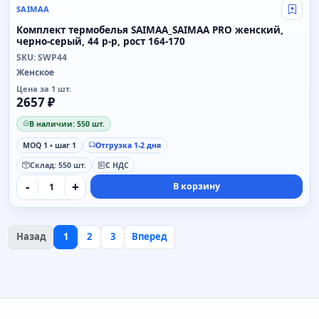
SAIMAA
Свой
Комплект термобелья SAIMAA_SAIMAA PRO женский,
черно-серый, 44 р-р, рост 164-170
SKU: SWP44
Женское
Цена за 1 шт.
2657 ₽
В наличии: 550 шт.
MOQ 1 • шаг 1
Отгрузка 1-2 дня
Склад: 550 шт.
С НДС
-
+
В корзину
Назад
1
2
3
Вперед