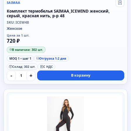
SAIMAA
Свой
Комплект термобелья SAIMAA_ICEWIND женский,
серый, красная нить, р-р 48
SKU: ICEW48
Женское
Цена за 1 шт.
720 ₽
В наличии: 302 шт.
MOQ 1 • шаг 1
Отгрузка 1-2 дня
Склад: 302 шт.
С НДС
-
+
В корзину
SAIMAA