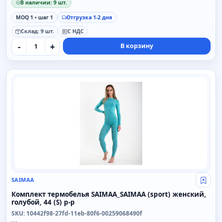
В наличии: 9 шт.
MOQ 1 • шаг 1
Отгрузка 1-2 дня
Склад: 9 шт.
С НДС
-
+
В корзину
SAIMAA
SAIMAA
Свой
Комплект термобелья SAIMAA_SAIMAA (sport) женский,
голубой, 44 (S) р-р
SKU: 10442f98-27fd-11eb-80f6-00259068490f