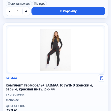
Склад: 509 шт.
С НДС
-
+
В корзину
SAIMAA
SAIMAA
Свой
Комплект термобелья SAIMAA_ICEWIND женский,
серый, красная нить, р-р 44
SKU: ICEW44
Женское
Цена за 1 шт.
720 ₽