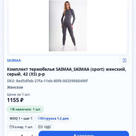
SAIMAA
Свой
Комплект термобелья SAIMAA_SAIMAA (sport) женский,
серый, 42 (XS) р-р
SKU: 8ed5dfeb-27fa-11eb-80f6-00259068490f
Женское
Цена за 1 шт.
1155 ₽
В наличии: 1 шт.
MOQ 1 • шаг 1
Отгрузка 1-2 дня
Склад: 1 шт.
С НДС
В корзину