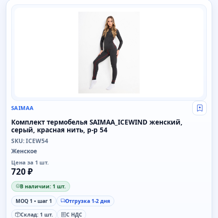
SAIMAA
SAIMAA
Свой
Комплект термобелья SAIMAA_ICEWIND женский,
серый, красная нить, р-р 54
SKU: ICEW54
Женское
Цена за 1 шт.
720 ₽
В наличии: 1 шт.
MOQ 1 • шаг 1
Отгрузка 1-2 дня
Склад: 1 шт.
С НДС