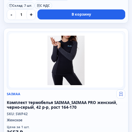
Склад: 7 шт.
С НДС
-
+
В корзину
SAIMAA
SAIMAA
Свой
Комплект термобелья SAIMAA_SAIMAA PRO женский,
черно-серый, 42 р-р, рост 164-170
SKU: SWP42
Женское
Цена за 1 шт.