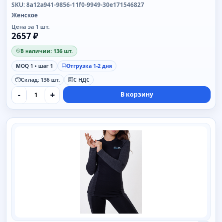
SKU: 8a12a941-9856-11f0-9949-30e171546827
Женское
Цена за 1 шт.
2657 ₽
В наличии: 136 шт.
MOQ 1 • шаг 1
Отгрузка 1-2 дня
Склад: 136 шт.
С НДС
-
+
В корзину
SAIMAA