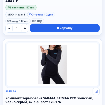
2657 ₽
В наличии: 147 шт.
MOQ 1 • шаг 1
Отгрузка 1-2 дня
Склад: 147 шт.
С НДС
-
+
В корзину
SAIMAA
SAIMAA
Свой
Комплект термобелья SAIMAA_SAIMAA PRO женский,
черно-серый, 42 р-р, рост 170-176