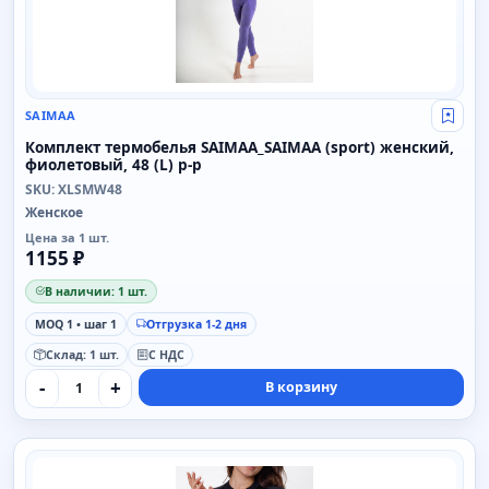
SAIMAA
Свой
Комплект термобелья SAIMAA_SAIMAA (sport) женский,
фиолетовый, 48 (L) р-р
SKU: XLSMW48
Женское
Цена за 1 шт.
1155 ₽
В наличии: 1 шт.
MOQ 1 • шаг 1
Отгрузка 1-2 дня
Склад: 1 шт.
С НДС
-
+
В корзину
SAIMAA