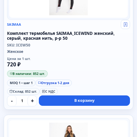
SAIMAA
Свой
Комплект термобелья SAIMAA_ICEWIND женский,
серый, красная нить, р-р 50
SKU: ICEW50
Женское
Цена за 1 шт.
720 ₽
В наличии: 852 шт.
MOQ 1 • шаг 1
Отгрузка 1-2 дня
Склад: 852 шт.
С НДС
-
+
В корзину
SAIMAA