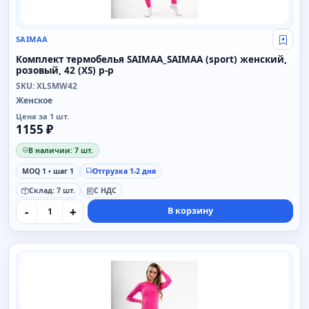
SAIMAA
Свой
Комплект термобелья SAIMAA_SAIMAA (sport) женский,
розовый, 42 (XS) р-р
SKU: XLSMW42
Женское
Цена за 1 шт.
1155 ₽
В наличии: 7 шт.
MOQ 1 • шаг 1
Отгрузка 1-2 дня
Склад: 7 шт.
С НДС
-
+
В корзину
SAIMAA