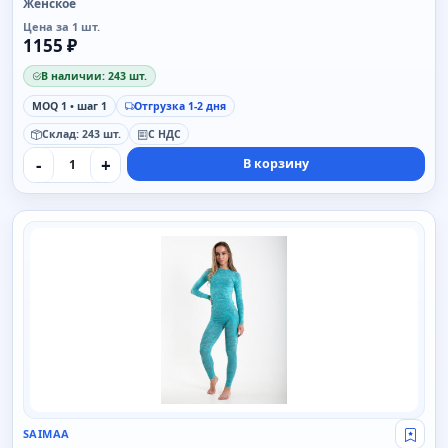
Женское
Цена за 1 шт.
1155 ₽
В наличии: 243 шт.
MOQ 1 • шаг 1
Отгрузка 1-2 дня
Склад: 243 шт.
С НДС
-
+
В корзину
SAIMAA
SAIMAA
Свой