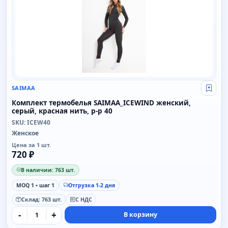
SAIMAA
Свой
Комплект термобелья SAIMAA_ICEWIND женский,
серый, красная нить, р-р 40
SKU: ICEW40
Женское
Цена за 1 шт.
720 ₽
В наличии: 763 шт.
MOQ 1 • шаг 1
Отгрузка 1-2 дня
Склад: 763 шт.
С НДС
-
+
В корзину