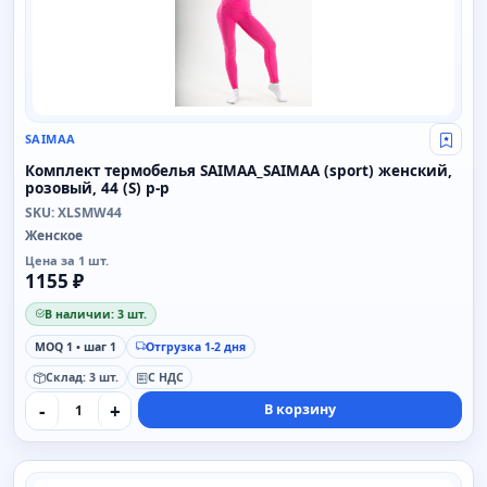
SAIMAA
Свой
Комплект термобелья SAIMAA_SAIMAA (sport) женский,
розовый, 44 (S) р-р
SKU: XLSMW44
Женское
Цена за 1 шт.
1155 ₽
В наличии: 3 шт.
MOQ 1 • шаг 1
Отгрузка 1-2 дня
Склад: 3 шт.
С НДС
-
+
В корзину
SAIMAA