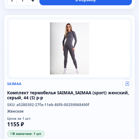
-
+
SAIMAA
SAIMAA
Свой
Комплект термобелья SAIMAA_SAIMAA (sport) женский,
серый, 44 (S) р-р
SKU: a5280392-27fa-11eb-80f6-00259068490f
Женское
Цена за 1 шт.
1155 ₽
В наличии: 1 шт.