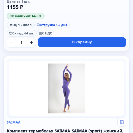
Цена за 1 шт.
1155 ₽
В наличии: 64 шт.
MOQ 1 • шаг 1
Отгрузка 1-2 дня
Склад: 64 шт.
С НДС
-
+
В корзину
SAIMAA
SAIMAA
Свой
Комплект термобелья SAIMAA_SAIMAA (sport) женский,