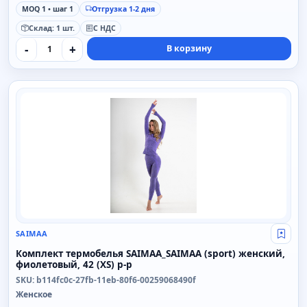
MOQ 1 • шаг 1
Отгрузка 1-2 дня
Склад: 1 шт.
С НДС
-
+
В корзину
SAIMAA
SAIMAA
Свой
Комплект термобелья SAIMAA_SAIMAA (sport) женский,
фиолетовый, 42 (XS) р-р
SKU: b114fc0c-27fb-11eb-80f6-00259068490f
Женское