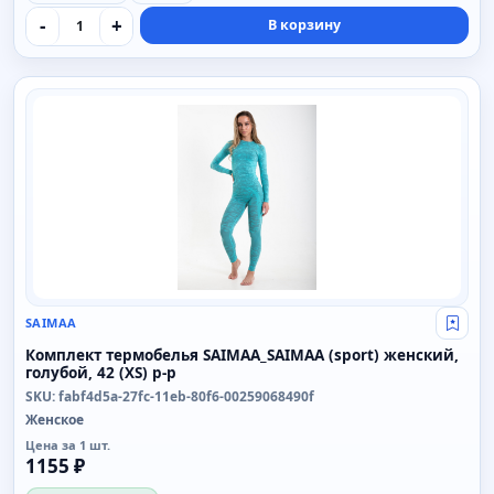
-
+
В корзину
SAIMAA
SAIMAA
Свой
Комплект термобелья SAIMAA_SAIMAA (sport) женский,
голубой, 42 (XS) р-р
SKU: fabf4d5a-27fc-11eb-80f6-00259068490f
Женское
Цена за 1 шт.
1155 ₽