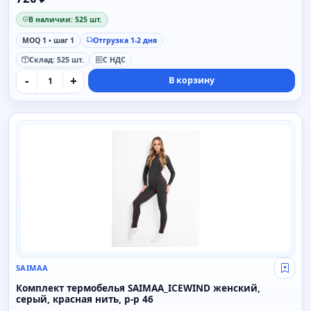
В наличии: 525 шт.
MOQ 1 • шаг 1
Отгрузка 1-2 дня
Склад: 525 шт.
С НДС
-
+
В корзину
SAIMAA
SAIMAA
Свой
Комплект термобелья SAIMAA_ICEWIND женский,
серый, красная нить, р-р 46