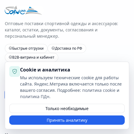
Оптовые поставки спортивной одежды и аксессуаров:
каталог, остатки, документы, согласования и
персональный менеджер.
Быстрые отгрузки
Доставка по РФ
B2B-витрина и кабинет
Cookie и аналитика
Получать обновления прайса
Мы используем технические cookie для работы
сайта. Яндекс.Метрика включается только после
вашего согласия. Подробнее:
политика cookie
и
Подписаться
политика ПДн
.
Я даю
согласие на обработку персональных данных
и
Только необходимые
подтверждаю ознакомление с
Политикой ПДн
.
Принять аналитику
Я принимаю
Пользовательское соглашение
.