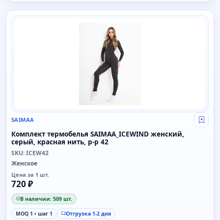
SAIMAA
SAIMAA
Свой
Комплект термобелья SAIMAA_ICEWIND женский,
серый, красная нить, р-р 42
SKU: ICEW42
Женское
Цена за 1 шт.
720 ₽
В наличии: 509 шт.
MOQ 1 • шаг 1
Отгрузка 1-2 дня