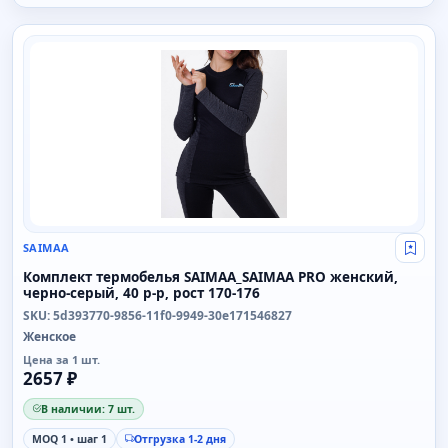
SAIMAA
SAIMAA
Свой
Комплект термобелья SAIMAA_SAIMAA PRO женский,
черно-серый, 40 р-р, рост 170-176
SKU: 5d393770-9856-11f0-9949-30e171546827
Женское
Цена за 1 шт.
2657 ₽
В наличии: 7 шт.
MOQ 1 • шаг 1
Отгрузка 1-2 дня