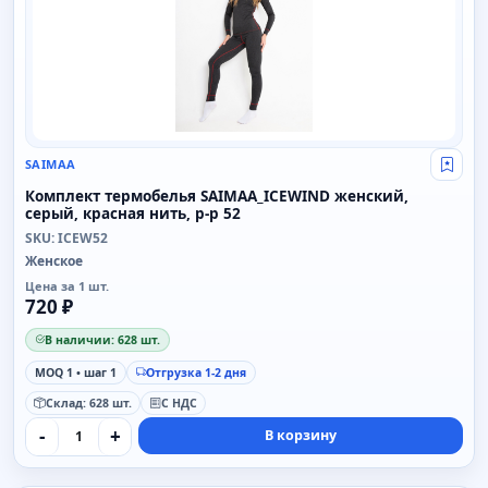
SAIMAA
Свой
Комплект термобелья SAIMAA_ICEWIND женский,
серый, красная нить, р-р 52
SKU: ICEW52
Женское
Цена за 1 шт.
720 ₽
В наличии: 628 шт.
MOQ 1 • шаг 1
Отгрузка 1-2 дня
Склад: 628 шт.
С НДС
-
+
В корзину