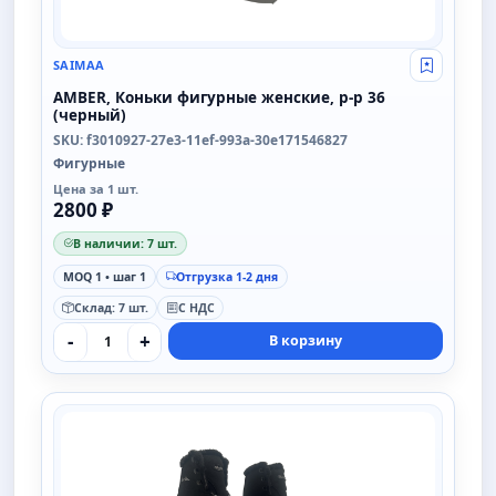
SAIMAA
Свой опт
AMBER, Коньки фигурные женские, р-р 36
(черный)
SKU: f3010927-27e3-11ef-993a-30e171546827
Фигурные
Цена за 1 шт.
2800 ₽
В наличии: 7 шт.
MOQ 1 • шаг 1
Отгрузка 1-2 дня
Склад: 7 шт.
С НДС
-
+
В корзину
SAIMAA