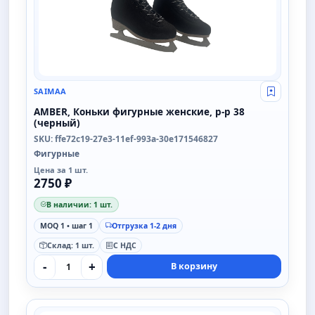
SAIMAA
Свой опт
AMBER, Коньки фигурные женские, р-р 38
(черный)
SKU: ffe72c19-27e3-11ef-993a-30e171546827
Фигурные
Цена за 1 шт.
2750 ₽
В наличии: 1 шт.
MOQ 1 • шаг 1
Отгрузка 1-2 дня
Склад: 1 шт.
С НДС
-
+
В корзину
SAIMAA