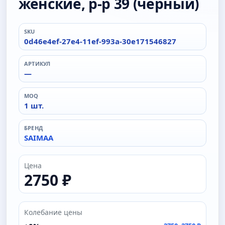
женские, р-р 39 (черный)
SKU
0d46e4ef-27e4-11ef-993a-30e171546827
АРТИКУЛ
—
MOQ
1 шт.
БРЕНД
SAIMAA
Цена
2750 ₽
Колебание цены