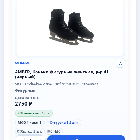
SAIMAA
Свой опт
AMBER, Коньки фигурные женские, р-р 41
(черный)
SKU: 1e2b4f94-27e4-11ef-993a-30e171546827
Фигурные
Цена за 1 шт.
2750 ₽
В наличии: 3 шт.
MOQ 1 • шаг 1
Отгрузка 1-2 дня
Склад: 3 шт.
С НДС