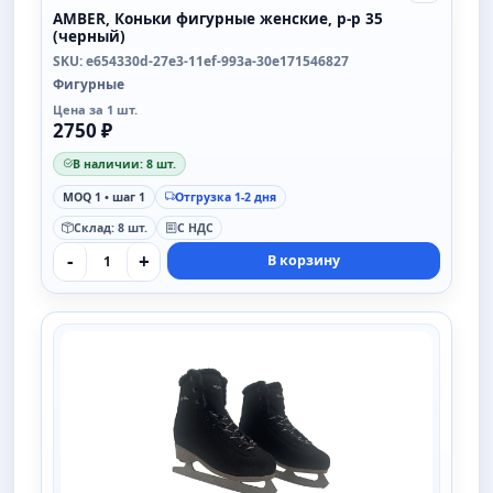
AMBER, Коньки фигурные женские, р-р 35
(черный)
SKU: e654330d-27e3-11ef-993a-30e171546827
Фигурные
Цена за 1 шт.
2750 ₽
В наличии: 8 шт.
MOQ 1 • шаг 1
Отгрузка 1-2 дня
Склад: 8 шт.
С НДС
-
+
В корзину
SAIMAA