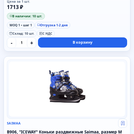
Цена за 1 шт.
1713 ₽
В наличии: 10 шт.
MOQ 1 • шаг 1
Отгрузка 1-2 дня
Склад: 10 шт.
С НДС
-
+
В корзину
SAIMAA
SAIMAA
Свой
B906, "ICEWAY" Коньки раздвижные Saimaa, размер M