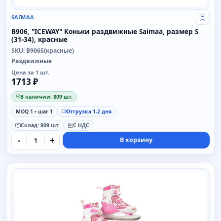
SAIMAA
Свой
B906, "ICEWAY" Коньки раздвижные Saimaa, размер S
(31-34), красные
SKU: B906S(красные)
Раздвижные
Цена за 1 шт.
1713 ₽
В наличии: 809 шт.
MOQ 1 • шаг 1
Отгрузка 1-2 дня
Склад: 809 шт.
С НДС
-
+
В корзину
SAIMAA