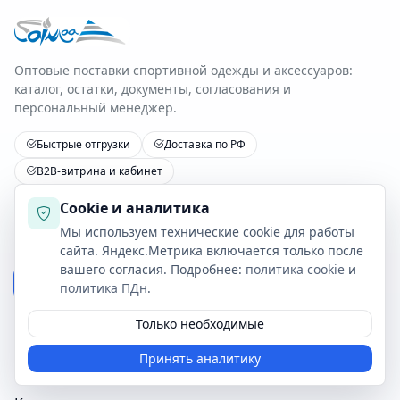
Оптовые поставки спортивной одежды и аксессуаров:
каталог, остатки, документы, согласования и
персональный менеджер.
Быстрые отгрузки
Доставка по РФ
B2B-витрина и кабинет
Cookie и аналитика
Получать обновления прайса
Мы используем технические cookie для работы
сайта. Яндекс.Метрика включается только после
вашего согласия. Подробнее:
политика cookie
и
Подписаться
политика ПДн
.
Я даю
согласие на обработку персональных данных
и
Только необходимые
подтверждаю ознакомление с
Политикой ПДн
.
Принять аналитику
Я принимаю
Пользовательское соглашение
.