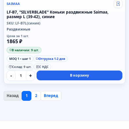
SAIMAA
Свой
LF-B7, "SILVERBLADE" Коньки раздвижные Saimaa,
размер L (39-42), синие
SKU: LF-B7L(синие)
Раздвижные
Цена за 1 шт.
1865 ₽
В наличии: 9 шт.
MOQ 1 • шаг 1
Отгрузка 1-2 дня
Склад: 9 шт.
С НДС
-
+
В корзину
Назад
1
2
Вперед