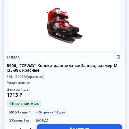
SAIMAA
Свой
B906, "ICEWAY" Коньки раздвижные Saimaa, размер M
(35-38), красные
SKU: B906M(красные)
Раздвижные
Цена за 1 шт.
1713 ₽
В наличии: 9 шт.
MOQ 1 • шаг 1
Отгрузка 1-2 дня
Склад: 9 шт.
С НДС
В корзину