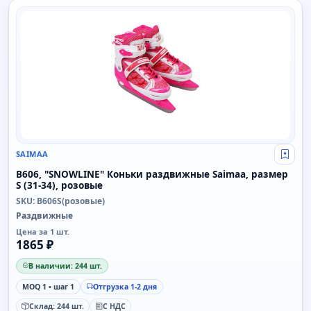
SAIMAA
SAIMAA
Свой
B606, "SNOWLINE" Коньки раздвижные Saimaa, размер
S (31-34), розовые
SKU: B606S(розовые)
Раздвижные
Цена за 1 шт.
1865 ₽
В наличии: 244 шт.
MOQ 1 • шаг 1
Отгрузка 1-2 дня
Склад: 244 шт.
С НДС