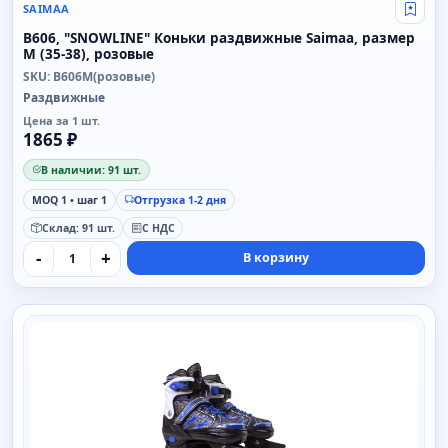
SAIMAA
Свой
B606, "SNOWLINE" Коньки раздвижные Saimaa, размер
M (35-38), розовые
SKU: B606M(розовые)
Раздвижные
Цена за 1 шт.
1865 ₽
В наличии: 91 шт.
MOQ 1 • шаг 1
Отгрузка 1-2 дня
Склад: 91 шт.
С НДС
-
+
В корзину
SAIMAA