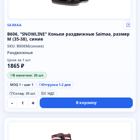
SAIMAA
Свой
B606, "SNOWLINE" Коньки раздвижные Saimaa, размер
M (35-38), синие
SKU: B606M(синие)
Раздвижные
Цена за 1 шт.
1865 ₽
В наличии: 20 шт.
MOQ 1 • шаг 1
Отгрузка 1-2 дня
Склад: 20 шт.
С НДС
-
+
В корзину
SAIMAA