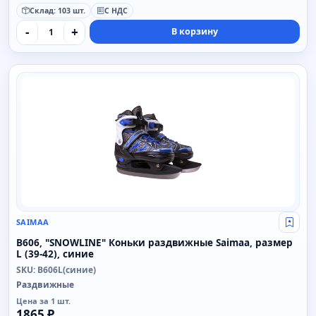
Склад: 103 шт.
С НДС
-
+
В корзину
SAIMAA
SAIMAA
Свой
B606, "SNOWLINE" Коньки раздвижные Saimaa, размер
L (39-42), синие
SKU: B606L(синие)
Раздвижные
Цена за 1 шт.
1865 ₽