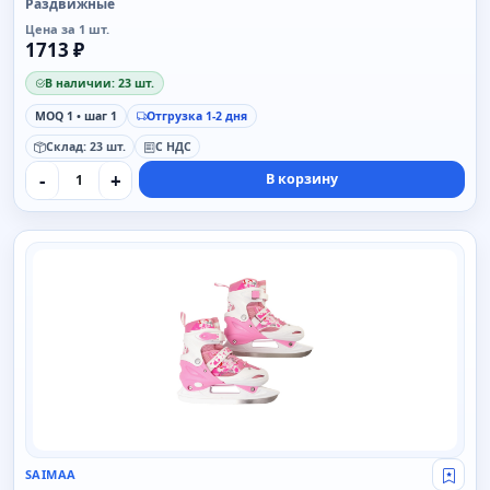
Раздвижные
Цена за 1 шт.
1713 ₽
В наличии: 23 шт.
MOQ 1 • шаг 1
Отгрузка 1-2 дня
Склад: 23 шт.
С НДС
-
+
В корзину
SAIMAA
SAIMAA
Свой