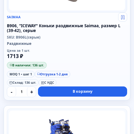
SAIMAA
Свой
B906, "ICEWAY" Коньки раздвижные Saimaa, размер L
(39-42), серые
SKU: B906L(серые)
Раздвижные
Цена за 1 шт.
1713 ₽
В наличии: 136 шт.
MOQ 1 • шаг 1
Отгрузка 1-2 дня
Склад: 136 шт.
С НДС
-
+
В корзину
SAIMAA