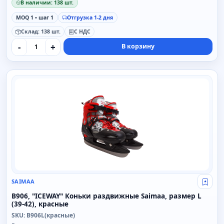
В наличии: 138 шт.
MOQ 1 • шаг 1
Отгрузка 1-2 дня
Склад: 138 шт.
С НДС
-
+
В корзину
SAIMAA
SAIMAA
Свой
B906, "ICEWAY" Коньки раздвижные Saimaa, размер L
(39-42), красные
SKU: B906L(красные)