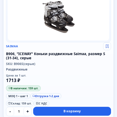
SAIMAA
Свой
B906, "ICEWAY" Коньки раздвижные Saimaa, размер S
(31-34), серые
SKU: B906S(серые)
Раздвижные
Цена за 1 шт.
1713 ₽
В наличии: 159 шт.
MOQ 1 • шаг 1
Отгрузка 1-2 дня
Склад: 159 шт.
С НДС
-
+
В корзину