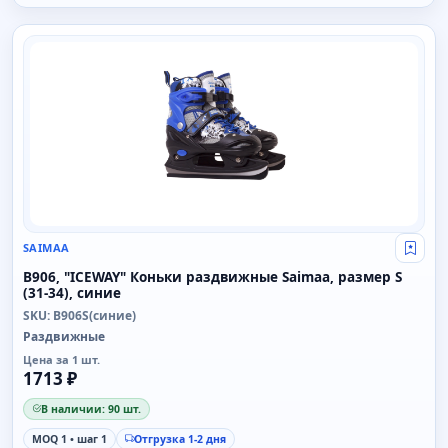
SAIMAA
SAIMAA
Свой
B906, "ICEWAY" Коньки раздвижные Saimaa, размер S
(31-34), синие
SKU: B906S(синие)
Раздвижные
Цена за 1 шт.
1713 ₽
В наличии: 90 шт.
MOQ 1 • шаг 1
Отгрузка 1-2 дня