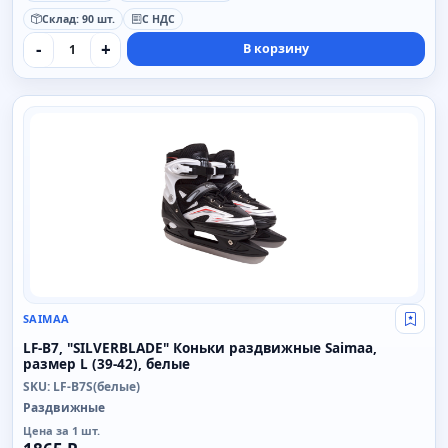
Склад: 90 шт.
С НДС
-
+
В корзину
SAIMAA
SAIMAA
Свой
LF-B7, "SILVERBLADE" Коньки раздвижные Saimaa,
размер L (39-42), белые
SKU: LF-B7S(белые)
Раздвижные
Цена за 1 шт.