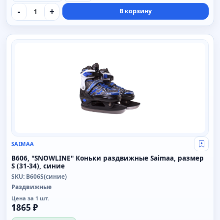
-
+
В корзину
SAIMAA
SAIMAA
Свой
B606, "SNOWLINE" Коньки раздвижные Saimaa, размер
S (31-34), синие
SKU: B606S(синие)
Раздвижные
Цена за 1 шт.
1865 ₽