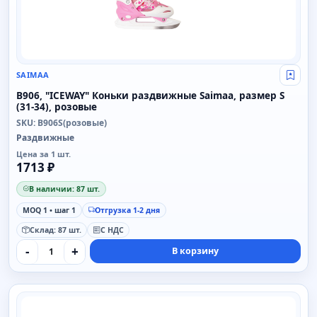
SAIMAA
Свой
B906, "ICEWAY" Коньки раздвижные Saimaa, размер S
(31-34), розовые
SKU: B906S(розовые)
Раздвижные
Цена за 1 шт.
1713 ₽
В наличии: 87 шт.
MOQ 1 • шаг 1
Отгрузка 1-2 дня
Склад: 87 шт.
С НДС
-
+
В корзину
SAIMAA