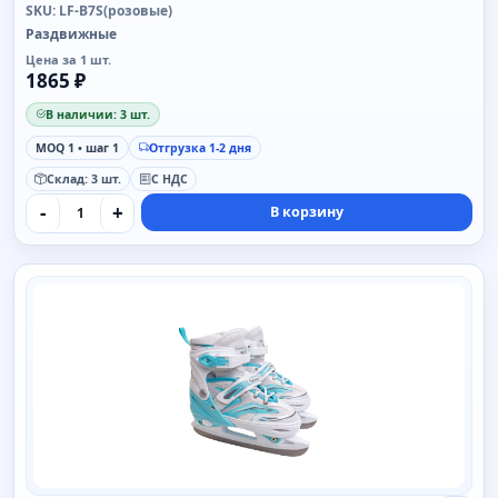
SKU: LF-B7S(розовые)
Раздвижные
Цена за 1 шт.
1865 ₽
В наличии: 3 шт.
MOQ 1 • шаг 1
Отгрузка 1-2 дня
Склад: 3 шт.
С НДС
-
+
В корзину
SAIMAA