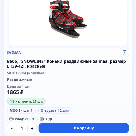
SAIMAA
Свой
B606, "SNOWLINE" Коньки раздвижные Saimaa, размер
L (39-42), красные
SKU: B606L(красные)
Раздвижные
Цена за 1 шт.
1865 ₽
В наличии: 21 шт.
MOQ 1 • шаг 1
Отгрузка 1-2 дня
Склад: 21 шт.
С НДС
-
+
В корзину