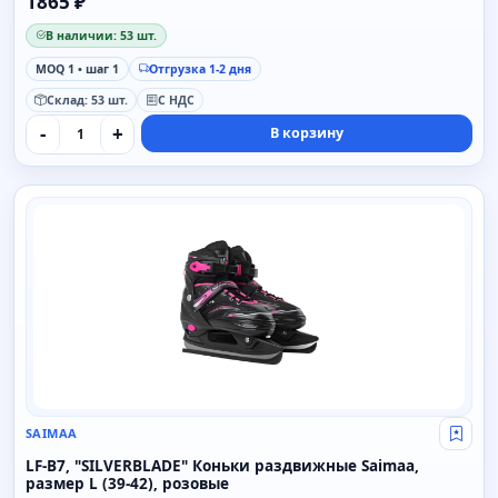
1865 ₽
В наличии: 53 шт.
MOQ 1 • шаг 1
Отгрузка 1-2 дня
Склад: 53 шт.
С НДС
-
+
В корзину
SAIMAA
SAIMAA
Свой
LF-B7, "SILVERBLADE" Коньки раздвижные Saimaa,
размер L (39-42), розовые