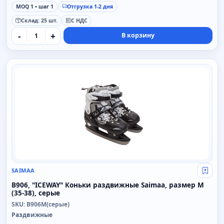
MOQ 1 • шаг 1
Отгрузка 1-2 дня
Склад: 25 шт.
С НДС
-
+
В корзину
SAIMAA
SAIMAA
Свой
B906, "ICEWAY" Коньки раздвижные Saimaa, размер M
(35-38), серые
SKU: B906M(серые)
Раздвижные