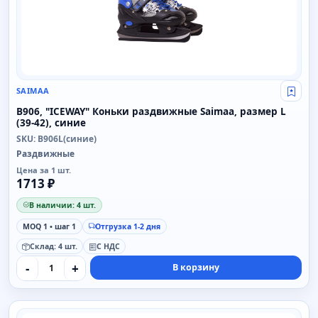
SAIMAA
Свой
B906, "ICEWAY" Коньки раздвижные Saimaa, размер L
(39-42), синие
SKU: B906L(синие)
Раздвижные
Цена за 1 шт.
1713 ₽
В наличии: 4 шт.
MOQ 1 • шаг 1
Отгрузка 1-2 дня
Склад: 4 шт.
С НДС
-
+
В корзину
SAIMAA