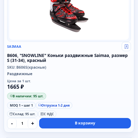
SAIMAA
Свой
B606, "SNOWLINE" Коньки раздвижные Saimaa, размер
S (31-34), красный
SKU: B606S(красные)
Раздвижные
Цена за 1 шт.
1665 ₽
В наличии: 95 шт.
MOQ 1 • шаг 1
Отгрузка 1-2 дня
Склад: 95 шт.
С НДС
-
+
В корзину