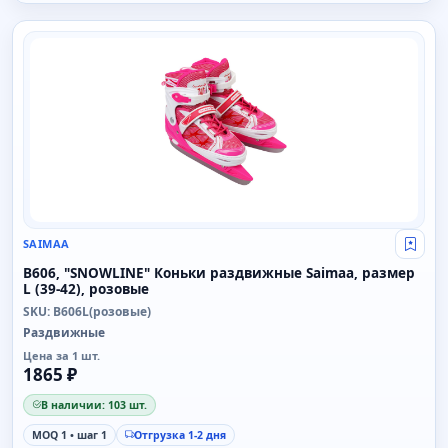
SAIMAA
SAIMAA
Свой
B606, "SNOWLINE" Коньки раздвижные Saimaa, размер
L (39-42), розовые
SKU: B606L(розовые)
Раздвижные
Цена за 1 шт.
1865 ₽
В наличии: 103 шт.
MOQ 1 • шаг 1
Отгрузка 1-2 дня