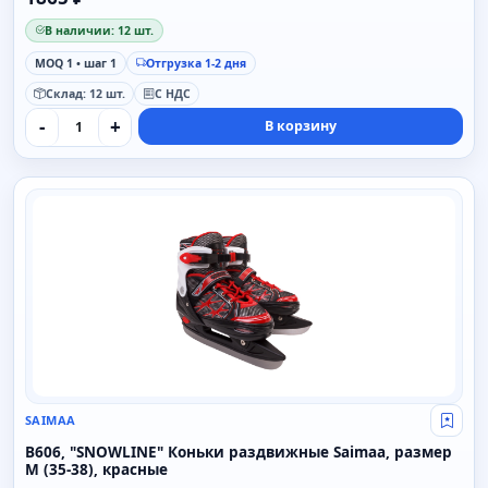
В наличии: 12 шт.
MOQ 1 • шаг 1
Отгрузка 1-2 дня
Склад: 12 шт.
С НДС
-
+
В корзину
SAIMAA
SAIMAA
Свой
B606, "SNOWLINE" Коньки раздвижные Saimaa, размер
M (35-38), красные